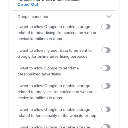
Model Army, az Iron Maiden, a Hammerfall, Kip
Opted Out
Winger, az Opeth, az Anathema, a Psychotic Waltz,
vagy a Savatage.
Google consents
I want to allow Google to enable storage
related to advertising like cookies on web or
device identifiers in apps.
I want to allow my user data to be sent to
Google for online advertising purposes.
I want to allow Google to send me
personalized advertising.
I want to allow Google to enable storage
related to analytics like cookies on web or
device identifiers in apps.
I want to allow Google to enable storage
related to functionality of the website or app.
I want to allow Google to enable storage