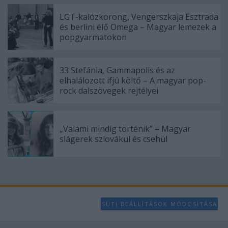
LGT-kalózkorong, Vengerszkaja Esztrada
és berlini élő Omega – Magyar lemezek a
popgyarmatokon
33 Stefánia, Gammapolis és az
elhalálozott ifjú költő – A magyar pop-
rock dalszövegek rejtélyei
„Valami mindig történik” – Magyar
slágerek szlovákul és csehül
SÜTI BEÁLLÍTÁSOK MÓDOSÍTÁSA