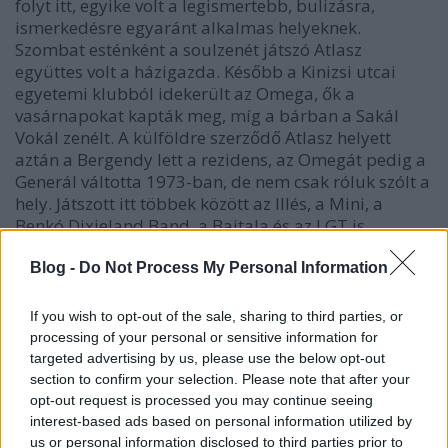
folyt itt, egyike volt a legismertebb, bulizásra,
ismerkedésre egyaránt alkalmas helyeknek.
Szombat esténként a soulzenét játszó Atlasz
együttes volt a házigazda. Később a Kinizsi utcai
egyetemi klubból idekerült az Omega, ők a
vasárnapokat kapták meg, míg a bárban a Sakál
Vokál zenélt. A külföldre szerződő Atlasz helyett
aztán a Bergendy lett a rezidens, az Omegát pedig a
Generál váltotta 1973-ban, de nem csak róluk szólt a
hely. Játszott itt többek között az Illés, a Mini, a
Benkó Dixieland Band, a Bajtala és az LGT is.
Kezdetben a rendezők is főleg egyetemi hallgatók
Blog -
Do Not Process My Personal Information
közül kerültek ki, akik azért nem mindig álltak a
helyezet magaslatán: a legenda szerint egyszer nem
If you wish to opt-out of the sale, sharing to third parties, or
engedték be civilben, lódenkabátja miatt azt az
processing of your personal or sensitive information for
Orszáczky Jackie-t, aki a Syriussal teltházas
targeted advertising by us, please use the below opt-out
koncerteket csinált a klubban. De nem csak a
section to confirm your selection. Please note that after your
koncertek vonzották az érdeklődőket, tartottak az E-
opt-out request is processed you may continue seeing
Klubban dokumentumfilm-vetítéseket és
interest-based ads based on personal information utilized by
előadássorozatokat is, időnként
us or personal information disclosed to third parties prior to