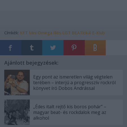
Címkék:
KFT
Mini
Omega
Illés
LGT
BEATlokál
E-Klub
Ajánlott bejegyzések:
Egy pont az ismeretlen világ végtelen
terében – interjú a progresszív rockról
könyvet író Dobos Andrással
„Édes italt rejtő kis boros pohár” –
magyar beat- és rockdalok meg az
alkohol