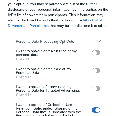
politikailag/ideológiailag kényes témákról.
your opt-out. You may separately opt-out of the further
disclosure of your personal information by third parties on the
A hetvenes évek közepétől nem volt már annyira
IAB’s list of downstream participants. This information may
also be disclosed by us to third parties on the
IAB’s List of
fontos, divatos hely az E-Klub, de azért ekkoriban is
Downstream Participants
that may further disclose it to other
voltak itt jobb bulik. A Solaris-, KFT-, V’Moto Rock-,
third parties.
Skorpió-, Gemini- és Prognózis-koncertek mellett egy
Beatrice-Bizottság-VHK közös minifesztivál is elfért.
Please note that this website/app uses one or more Google
Personal Data Processing Opt Outs
1979 novemberében pedig itt lépett fel először
services and may gather and store information including but
énekessel az addig csak instrumentális zenét játszó
not limited to your visit or usage behaviour. You may click to
I want to opt-out of the Sharing of my
East. A kezdeti időkben a klub nyaranta bezárt, a
personal data.
grant or deny consent to Google and its third-party tags to
Opted In
hetvenes évek végétől azonban ez is megváltozott, és
use your data for below specified purposes in below Google
a diszkó is egyre nagyobb szerepet kapott a
consent section.
I want to opt-out of the Sale of my
programok között.
Personal Data.
Opted In
1990-ben rektori intézkedés alapján a klub
I want to opt-out of processing my
átköltözött a Népligetbe, az egykori Jurta Színház
Personal Data for Targeted Advertising.
épületébe. Ekkor már a rock és a metál volt a fő
Opted In
irányvonal, az új hely alkalmas volt nagyobb,
I want to opt-out of Collection, Use,
komolyabb koncertek megrendezésére, olyan
Retention, Sale, and/or Sharing of my
nyugati bandákat tudott fogadni, mint a GBH, a New
Personal Data that Is Unrelated with the
Purposes for which it was collected.