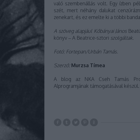
való szembenállás volt. Egy ízben pé
szét, mert néhány dalukat cenzúrázni
zenekart, és ez emelte ki a többi banda
A szöveg alapjául Kőbányai János
Beat
könyv – A Beatrice-sztori
szolgáltak.
Fotó: Fortepan/Urbán Tamás.
Szerző:
Murzsa Tímea
A blog az NKA Cseh Tamás Pro
Alprogramjának támogatásával készül.