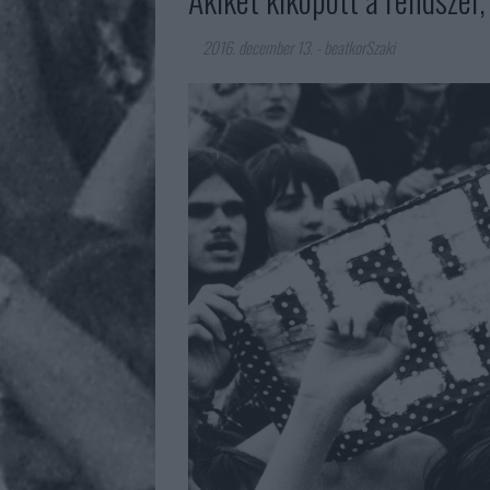
2016. december 13.
-
beatkorSzaki