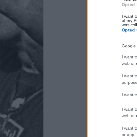
Opted 
I want t
of my P
was col
Opted 
Google 
I want t
web or d
I want t
purpose
I want 
I want t
web or d
I want t
or app.