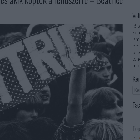
Vol
Jó 
kön
ism
org
dal
leh
moz
Ker
Fac
Top
„