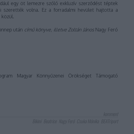
ldául egy öt lemezre szóló exkluzív szerződést téptek
 szerették volna. Ez a forradalmi hevület hajtotta a
 közül.
ünnep után
című könyve, illetve Zoltán János
Nagy Feró
gram Magyar Könnyűzenei Örökséget Támogató
komment
Bikini
Beatrice
Nagy Feró
Csuka Mónika
BEATriport