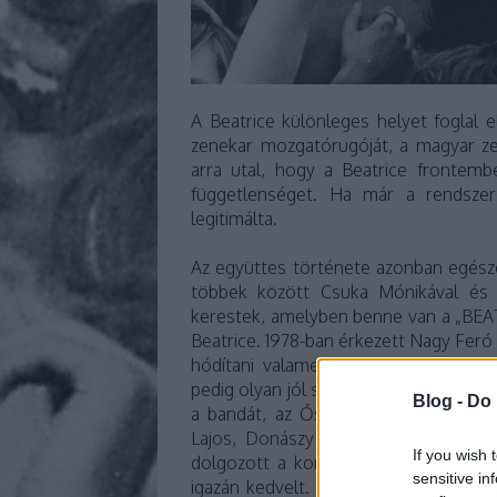
A Beatrice különleges helyet foglal 
zenekar mozgatórugóját, a magyar ze
arra utal, hogy a Beatrice frontembe
függetlenséget. Ha már a rendszer
legitimálta.
Az együttes története azonban egészen
többek között Csuka Mónikával és 
kerestek, amelyben benne van a „BEAT”,
Beatrice. 1978-ban érkezett Nagy Feró 
hódítani valamelyik lányt a zenekar
pedig olyan jól sikerült, hogy a hölgy 
Blog -
Do 
a bandát, az Ős-Beatrice klasszikus f
Lajos, Donászy Tibor, Gidófalvy Att
If you wish 
dolgozott a koncepción. Feró egy li
sensitive in
igazán kedvelt. A frontember egyszer