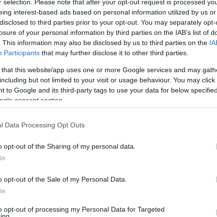
Ar
r selection. Please note that after your opt-out request is processed y
zék része. A banda tagjai nyakukba kötötték hát a
eing interest-based ads based on personal information utilized by us or
dszeren, és egyúttal a zenekar rendszerbeli helyén. A
202
disclosed to third parties prior to your opt-out. You may separately opt-
202
losure of your personal information by third parties on the IAB’s list of
202
. This information may also be disclosed by us to third parties on the
IA
 is magára aggatta, mondván, ha nem lehet a nemzet
202
Participants
that may further disclose it to other third parties.
rezsim nyilvánvalóan nem nézte jó szemmel az együttes
202
től ijedtek meg? Pedig csak az utcasarkon álltunk és azt
 that this website/app uses one or more Google services and may gath
202
including but not limited to your visit or usage behaviour. You may click 
geik azonban valóban a tiltottat és a tűrtet elválasztó
202
 to Google and its third-party tags to use your data for below specifi
ogy a kiskirályokat le lehet váltani, mert hát azok nem
20
ogle consent section.
s meghatározó az 1980-as Fekete Bárányok-koncert a
20
202
e azokat a zenekarokat hívták meg, akik nem tudtak
202
emezük: a Beatricét, a Hobo Blues Bandet és a P. Mobilt
l Data Processing Opt Outs
202
r az első albumát). Előzenekarként pedig a Bizottság
Tov
ki kell emelni, hogy a koncert a KISZ segítségével jött
o opt-out of the Sharing of my personal data.
. Így a rendszer engedélyével tüntethettek a rendszer
In
Áll
enesetre megdöbbentően óriási tömeg gyűlt össze az
incezer ember.
Bea
o opt-out of the Sale of my Personal Data.
roc
In
Imp
to opt-out of processing my Personal Data for Targeted
ing.