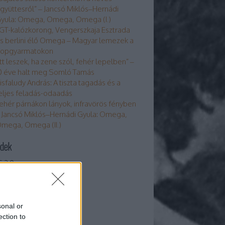
gyüttesről” – Jancsó Miklós–Hernádi
yula: Omega, Omega, Omega (I.)
GT-kalózkorong, Vengerszkaja Esztrada
s berlini élő Omega – Magyar lemezek a
opgyarmatokon
Itt leszek, ha zene szól, fehér lepelben” –
0 éve halt meg Somló Tamás
isfaludy András: A tiszta tagadás és a
eljes feladás-odaadás
ehér párnákon lányok, infravörös fényben
 Jancsó Miklós–Hernádi Gyula: Omega,
mega, Omega (II.)
dek
 2.0
egyzések
,
kommentek
om
egyzések
,
kommentek
sonal or
ection to