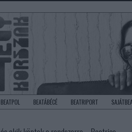
BEATPOL
BEATÁBÉCÉ
BEATRIPORT
SAJÁTBE
 és akik köptek a rendszerre – Beatrice