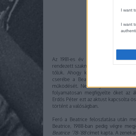
I want t
I want t
authenti
Az 1981-es év azonban keserű csap
rendezett szakmai-politikai találkozójá
tőlük. Ahogy később kiderült, azza
cserébe a Beatricét ne engedjék fe
működését. Nem segítette őket az se
folyamatosan megfigyelte őket az ál
Erdős Péter ezt az aktust kapcsolta ö
történt a valóságban.
Feró a Beatrice feloszlatása után meg
Beatrice, 1988-ban pedig végre megj
Beatrice ’78-’88
címet kapta. A zeneka