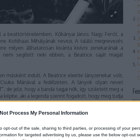
e
G
L
é
p
el a beattörténelemben. Kőbányai János Nagy Ferót, a
„
ne Kohlhaas Mihályának nevezi. A találó megnevezés
1
re milyen állhatatosan kívánta kivívni zenekarának a
K
 nem segített neki ebben, a Beatrice saját magát
t
F
–
 másként indult. A Beatrice eleinte lányzenekar volt,
O
Csuka Máriával a fedélzeten. A lányok olyan nevet
 de jelzi, hogy a banda tagjai nők, így született meg a
Fee
a képbe, aki a legenda szerint fogadott, hogy meg tudja
RSS
ból. A választása Csuka Mónikára esett, a hadművelet
bej
később Feró felesége is lett. Egy időre. Feró átalakította
Not Process My Personal Information
At
elállása így a következő volt: Lugosi László, Miklóska
bej
ila és Nagy Feró. A zenekar nagyon sokat próbált és
to opt-out of the sale, sharing to third parties, or processing of your per
la kendőt hordott eleinte, amelyet Csuka Mónika nem
formation for targeted advertising by us, please use the below opt-out s
 aztán meglátott egy babos kendőt, és bevillant neki,