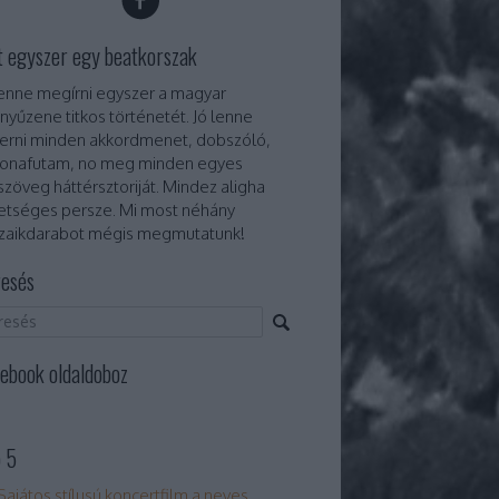
t egyszer egy beatkorszak
lenne megírni egyszer a magyar
nyűzene titkos történetét. Jó lenne
erni minden akkordmenet, dobszóló,
onafutam, no meg minden egyes
szöveg háttérsztoriját. Mindez aligha
etséges persze. Mi most néhány
aikdarabot mégis megmutatunk!
esés
ebook oldaldoboz
 5
Sajátos stílusú koncertfilm a neves