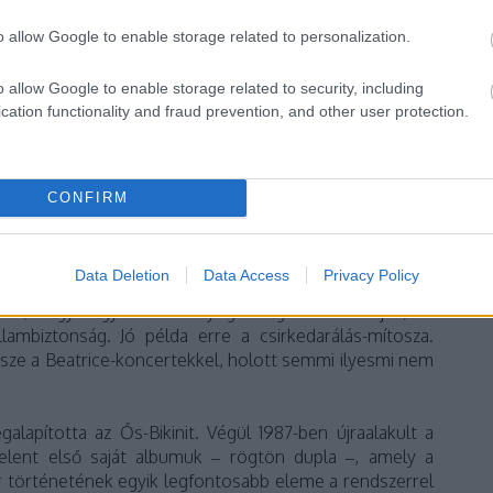
o allow Google to enable storage related to personalization.
o allow Google to enable storage related to security, including
cation functionality and fraud prevention, and other user protection.
CONFIRM
ást hozott a Beatricének. A könnyűzenészek Tatán
n a hivatalos szervek mellett a szakma is elhatárolódott
l a kompromisszummal, hogy „akármit csinálhatnak”,
Data Deletion
Data Access
Privacy Policy
llépni. Nagy Feró ezek után beszüntette a zenekar
m, hogy nagyon sok bélyeget ragasztottak rájuk, és
lambiztonság. Jó példa erre a csirkedarálás-mítosza.
ssze a Beatrice-koncertekkel, holott semmi ilyesmi nem
alapította az Ős-Bikinit. Végül 1987-ben újraalakult a
elent első saját albumuk – rögtön dupla –, amely a
r történetének egyik legfontosabb eleme a rendszerrel