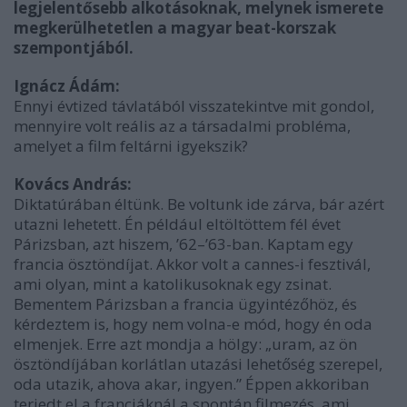
legjelentősebb alkotásoknak, melynek ismerete
megkerülhetetlen a magyar beat-korszak
szempontjából.
Ignácz Ádám:
Ennyi évtized távlatából visszatekintve mit gondol,
mennyire volt reális az a társadalmi probléma,
amelyet a film feltárni igyekszik?
Kovács András:
Diktatúrában éltünk. Be voltunk ide zárva, bár azért
utazni lehetett. Én például eltöltöttem fél évet
Párizsban, azt hiszem, ’62–’63-ban. Kaptam egy
francia ösztöndíjat. Akkor volt a cannes-i fesztivál,
ami olyan, mint a katolikusoknak egy zsinat.
Bementem Párizsban a francia ügyintézőhöz, és
kérdeztem is, hogy nem volna-e mód, hogy én oda
elmenjek. Erre azt mondja a hölgy: „uram, az ön
ösztöndíjában korlátlan utazási lehetőség szerepel,
oda utazik, ahova akar, ingyen.” Éppen akkoriban
terjedt el a franciáknál a spontán filmezés, ami