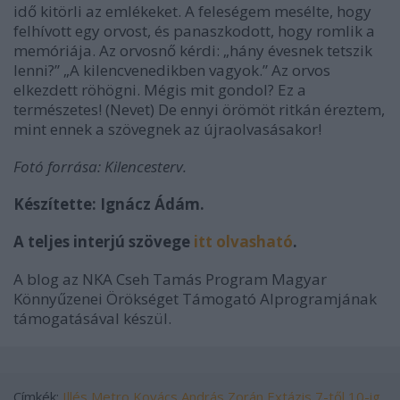
idő kitörli az emlékeket. A feleségem mesélte, hogy
felhívott egy orvost, és panaszkodott, hogy romlik a
memóriája. Az orvosnő kérdi: „hány évesnek tetszik
lenni?” „A kilencvenedikben vagyok.” Az orvos
elkezdett röhögni. Mégis mit gondol? Ez a
természetes! (Nevet) De ennyi örömöt ritkán éreztem,
mint ennek a szövegnek az újraolvasásakor!
Fotó forrása: Kilencesterv.
Készítette: Ignácz Ádám.
A teljes interjú szövege
itt olvasható
.
A blog az NKA Cseh Tamás Program Magyar
Könnyűzenei Örökséget Támogató Alprogramjának
támogatásával készül.
Címkék:
Illés
Metro
Kovács András
Zorán
Extázis 7-től 10-ig