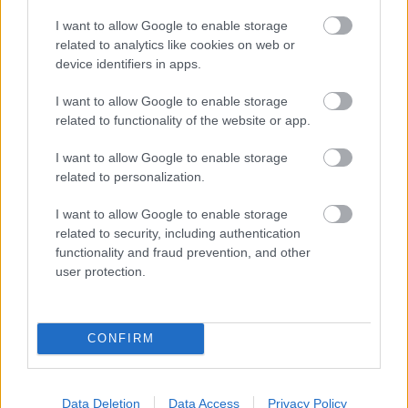
I want to allow Google to enable storage
related to analytics like cookies on web or
device identifiers in apps.
I want to allow Google to enable storage
Ignácz Ádám:
related to functionality of the website or app.
Mikor felelevenítette a forgatókönyvet, sikerült-e
arra is visszaemlékeznie, hogy magukat a
I want to allow Google to enable storage
zenekarokat milyen szempontok alapján választotta
related to personalization.
ki, hogyan került velük kapcsolatba, s egyáltalán
magukat a koncertjeleneteket milyen megfontolások
I want to allow Google to enable storage
alapján vette fel? A zenéket hogyan építette be a
related to security, including authentication
filmjébe?
functionality and fraud prevention, and other
user protection.
Kovács András:
Említettem a fiatalkori élményeimet a népzenével
kapcsolatban, tényleg nagyon vonzott az a zene. Így
CONFIRM
amikor a beat elindult, nyilván az
Illés
zenekarra
figyeltem fel. Az Illés után a Metrót ismertem meg,
Zoránnal, majd beleástam magam, sőt jártam
Data Deletion
Data Access
Privacy Policy