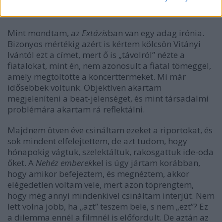
koncertekre is, és figyelni kezdtem a közönséget. Ez a
riport is ilyen „előtanulmányok” eredménye.
Mint mondtam, az
Extázis
ban van egy adag irónia.
Bizonyos mértékig azért is kértem kölcsön Vitányi
Ivántól ezt a címet, mert ő is „távolról” nézte a
fiatalokat, mint én, nem azonosult a fiatal tömeggel,
amely megtöltötte a koncerttermeket. Mi már
idősebbek voltunk. Objektíven akartam
megjeleníteni a beat-jelenséget, és mint társadalmi
problémára akartam rá reflektálni.
Majdnem ötven éve csináltam ezeket a riportokat, és
sok mindent elfelejtettem, de azt tudom, hogy
hónapokig vágtuk, szelektáltuk, rakosgattuk ide-oda
őket. A
Nehéz emberek
kel is úgy jártam korábban,
hogy amikor befejeztem, és megnéztem, akkor
elégedetlen voltam vele, mert azon töprengtem,
hogy még annyi mindenkivel csináltam interjút. Nem
lett volna jobb, ha „azt” teszem bele, s nem „ezt”? Ez
a dilemma ennél a filmnél is előfordult. De aztán az