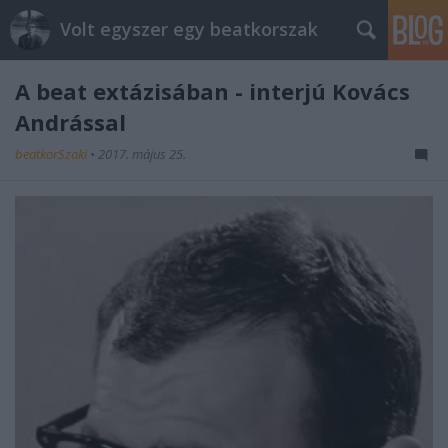
Volt egyszer egy beatkorszak
A beat extázisában - interjú Kovács
Andrással
beatkorSzaki
•
2017. május 25.