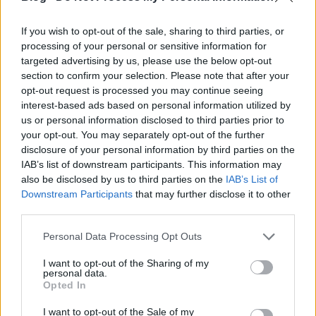
miattam a dolgot. Mikor hazajöttem, még mindig
szabad volt a téma. Ekkor csináltam meg a
Nehéz
If you wish to opt-out of the sale, sharing to third parties, or
emberek
et, már az új műfajt alkalmazva.
processing of your personal or sensitive information for
targeted advertising by us, please use the below opt-out
Ignácz Ádám:
section to confirm your selection. Please note that after your
Miben lehet ennek a műfajnak a lényegét
opt-out request is processed you may continue seeing
megragadni, s miképpen vált alkalmazhatóvá
interest-based ads based on personal information utilized by
mindez az
Extázis 7-től 10-ig
re?
us or personal information disclosed to third parties prior to
your opt-out. You may separately opt-out of the further
Kovács András:
disclosure of your personal information by third parties on the
A spontaneitást már említettem. A
Nehéz emberek
et
IAB’s list of downstream participants. This information may
tulajdonképpen öt portré alkotja, illetve egyszer
also be disclosed by us to third parties on the
IAB’s List of
Fábri Zoltán, aki kiváló rendező volt, és nagyon jó
Downstream Participants
that may further disclose it to other
megfigyelő, azt mondta, amikor elkészültem, hogy
third parties.
ez a film nem öt portréból áll, hanem hatból. A
Please note that this website/app uses one or more Google
hatodik nehéz ember én vagyok, mert bár nem
Personal Data Processing Opt Outs
services and may gather and store information including but
jelenek meg egy kockán sem a filmen, de én
not limited to your visit or usage behaviour. You may click to
I want to opt-out of the Sharing of my
kérdeztem, én reagáltam a beszélgetésekben, tehát
personal data.
grant or deny consent to Google and its third-party tags to
így az én portrém is belekerült a filmbe. Erre nem
Opted In
use your data for below specified purposes in below Google
gondoltam; én csak egy objektív, külső szem
consent section.
akartam lenni. És ugyanez mondható el a későbbi
I want to opt-out of the Sale of my