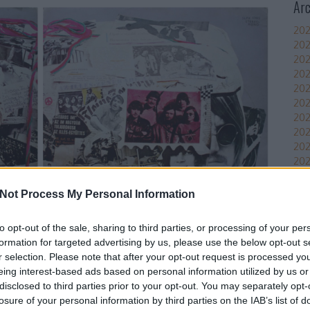
Ar
202
202
202
202
202
202
202
20
20
202
202
202
Not Process My Personal Information
Tov
to opt-out of the sale, sharing to third parties, or processing of your per
Áll
formation for targeted advertising by us, please use the below opt-out s
Bea
r selection. Please note that after your opt-out request is processed y
erült Leventéhez a gitár, annyi bizonyos, hogy az Illés
roc
eing interest-based ads based on personal information utilized by us or
 1972. március 17-i dátumú kiviteli engedélykérelme még
disclosed to third parties prior to your opt-out. You may separately opt-
Imp
losure of your personal information by third parties on the IAB’s list of