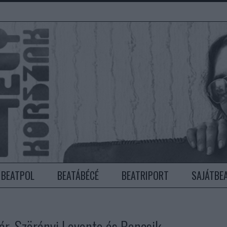
BEATPOL
BEATÁBÉCÉ
BEATRIPORT
SAJÁTBE
tár, Szörényi Levente és Bencsik