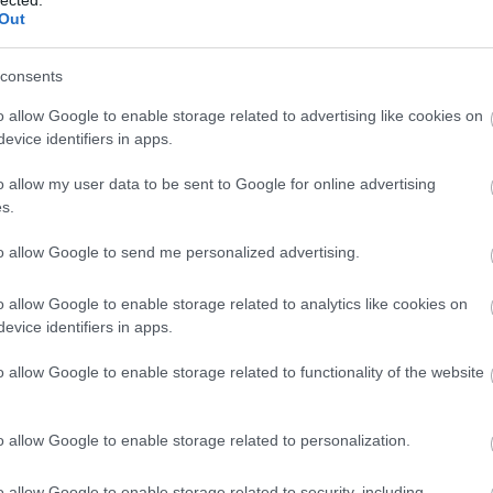
Out
consents
o allow Google to enable storage related to advertising like cookies on
nográf legendás roadja így emlékezik: „Előre bocsátom,
evice identifiers in apps.
m, így sajnos nekem két év kimaradt 1974 őszéig a
hogy még a katonaságom kezdete előtt vette Levente a
o allow my user data to be sent to Google for online advertising
eg tizenhétezer forintos vételár dereng - nem biztos,
s.
 körül lehetett. Egy hullámpapír dobozban hozta el, de
 Kálmán tokkészítővel méret alapján egy kemény tokot,
to allow Google to send me personalized advertising.
ott készült a tokja. Mikor leszereltem, 1974 végén, a
megvolt a gitár. 1975-ben vagy talán már 1976-ban
o allow Google to enable storage related to analytics like cookies on
skedőnek adta be Levente bizományba. Hogy ki vehette
evice identifiers in apps.
ik gitárja volt, azután vette az Ovationt. Megleptél
nálam megvan az előbb említett tok előlegszámla-cetlije,
o allow Google to enable storage related to functionality of the website
ssel. Azt gondolom, ez azt jelenti, hogy 1972. június 30-
rt.”
o allow Google to enable storage related to personalization.
o allow Google to enable storage related to security, including