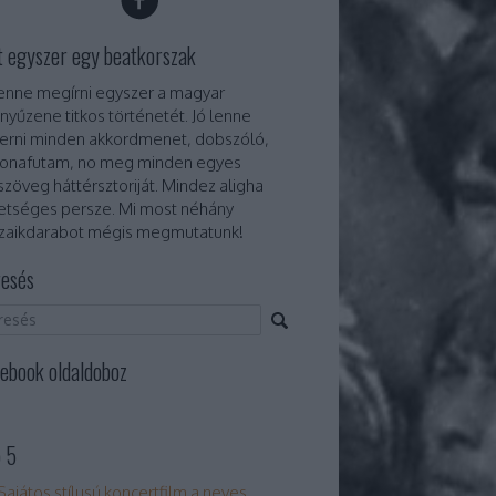
t egyszer egy beatkorszak
lenne megírni egyszer a magyar
nyűzene titkos történetét. Jó lenne
erni minden akkordmenet, dobszóló,
onafutam, no meg minden egyes
szöveg háttérsztoriját. Mindez aligha
etséges persze. Mi most néhány
aikdarabot mégis megmutatunk!
esés
ebook oldaldoboz
 5
Sajátos stílusú koncertfilm a neves