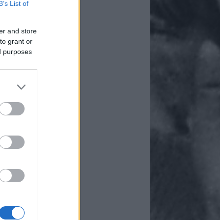
B’s List of
er and store
to grant or
ed purposes