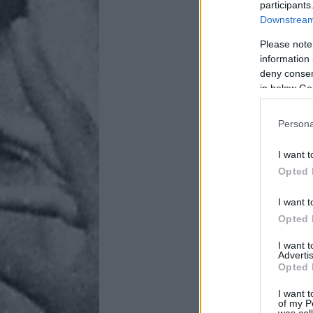
participants
Downstream 
Please note
information 
deny consent
in below Go
Persona
I want t
Opted 
I want t
Opted 
I want 
Advertis
Opted 
I want t
of my P
was col