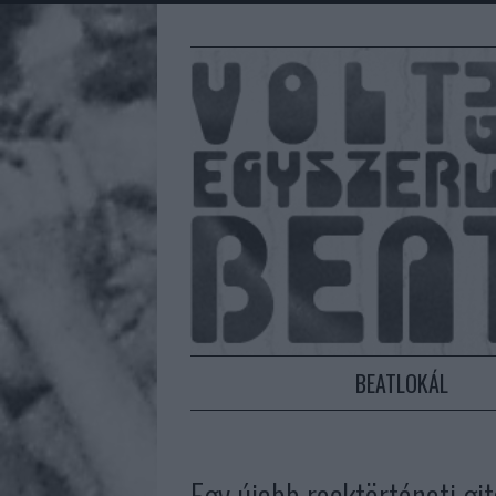
BEATLOKÁL
Egy újabb rocktörténeti gi