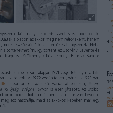
e
G
L
é
p
„
egyszerre két magyar rockhírességhez is kapcsolódik,
1
rkuláltak a piacon az akkor még nem relikviaként, hanem
K
ctu „munkaeszközként” kezelt értékes hangszerek. Néha
t
 is történelmet írni. Így történt ez Szörényi Levente és
F
, tragikus körülmények közt elhunyt Bencsik Sándor
–
O
Fee
castert a sorszám alapján 1971 vége felé gyártották,
angszere volt. Az 1972 végén felvett, bár csak 1973-ban
RSS
ű
Illés
-albumon és az első Fonográf-lemezen, illetve
bej
a mi újság, Wágner úr!-
on is ezen játszott. Az utóbbi
At
lt promóciós klipben már nem ez a gitár van Levente
bej
 még ezt használja, majd az 1976-os képeken már egy
nála.