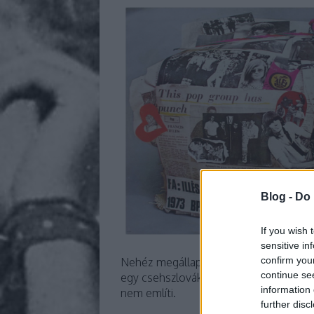
Blog -
Do 
If you wish 
sensitive in
confirm you
Nehéz megállapítani, pontosan mikor k
continue se
egy csehszlovákiai turnéjához tartozó,
information 
nem említi.
further disc