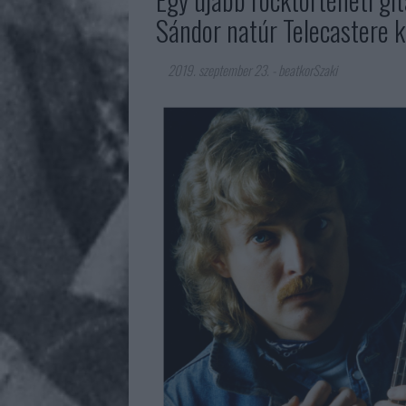
Sándor natúr Telecastere k
2019. szeptember 23.
-
beatkorSzaki