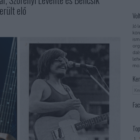
erült elő
Vol
Jó 
kön
ism
org
dal
leh
moz
Ker
Fac
Top
„