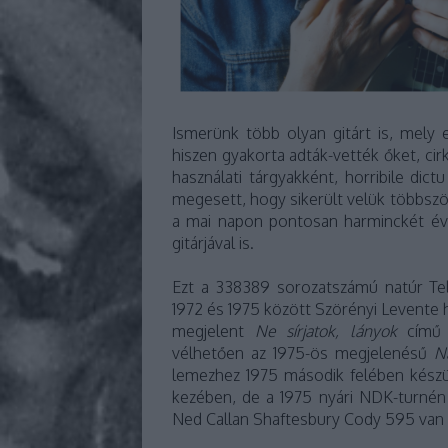
Ismerünk több olyan gitárt is, mely 
hiszen gyakorta adták-vették őket, ci
használati tárgyakként, horribile di
megesett, hogy sikerült velük többször
a mai napon pontosan harminckét éve
gitárjával is.
Ezt a 338389 sorozatszámú natúr Tele
1972 és 1975 között Szörényi Levente h
megjelent
Ne sírjatok, lányok
cím
vélhetően az 1975-ös megjelenésű
N
lemezhez 1975 második felében készü
kezében, de a 1975 nyári NDK-turnén
Ned Callan Shaftesbury Cody 595 van 