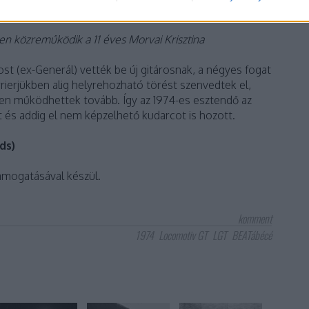
en közreműködik a 11 éves Morvai Krisztina
ost (ex-Generál) vették be új gitárosnak, a négyes fogat
rrierjükben alig helyrehozható törést szenvedtek el,
en működhettek tovább. Így az 1974-es esztendő az
 és addig el nem képzelhető kudarcot is hozott.
ds)
ámogatásával készül.
komment
1974
Locomotiv GT
LGT
BEATábécé