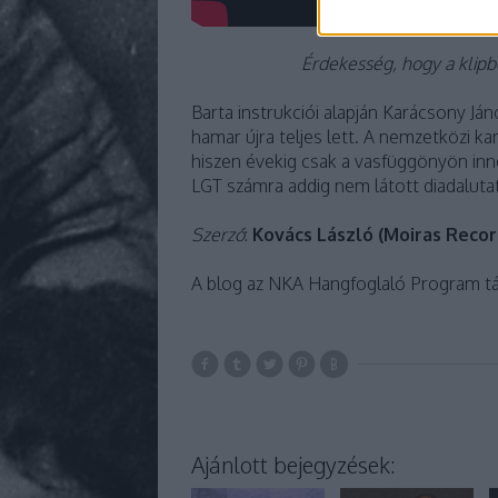
Érdekesség, hogy a klipb
Barta instrukciói alapján Karácsony Ján
hamar újra teljes lett. A nemzetközi ka
hiszen évekig csak a vasfüggönyön inn
LGT számra addig nem látott diadalutat
Szerző
:
Kovács László (Moiras Recor
A blog az NKA Hangfoglaló Program t
Ajánlott bejegyzések: