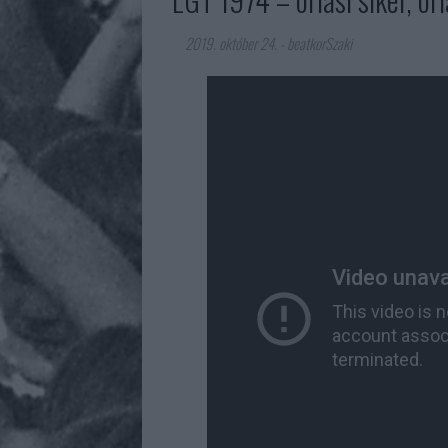
2019. október 24.
-
beatkorSzaki