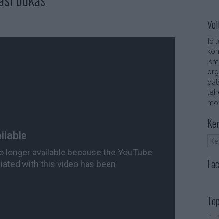
Vol
Jó 
kön
ism
org
dal
leh
moz
Ker
Fac
Top
„