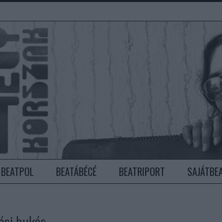
BEATPOL
BEATÁBÉCÉ
BEATRIPORT
SAJÁTBE
iási bukás