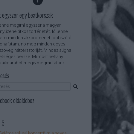
t egyszer egy beatkorszak
lenne megírni egyszer a magyar
nyűzene titkos történetét. Jó lenne
erni minden akkordmenet, dobszóló,
onafutam, no meg minden egyes
szöveg háttérsztoriját. Mindez aligha
etséges persze. Mi most néhány
aikdarabot mégis megmutatunk!
esés
ebook oldaldoboz
 5
Sajátos stílusú koncertfilm a neves