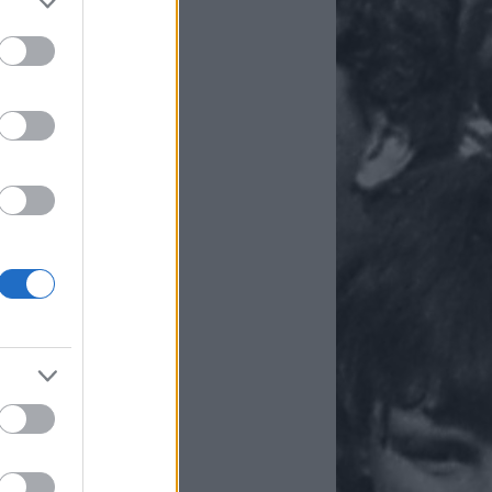
chívum
6 július
(
7
)
6 június
(
6
)
6 május
(
5
)
6 április
(
4
)
6 március
(
7
)
6 február
(
6
)
6 január
(
7
)
25 december
(
7
)
25 november
(
7
)
5 október
(
7
)
5 szeptember
(
8
)
5 augusztus
(
7
)
ább
...
andó oldalak
tkorszak-podcast –
ktörténet hangosan
resszum