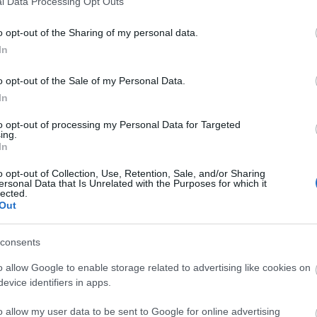
l Data Processing Opt Outs
Ar
yira, hogy még a turné alatt megállapodás szülessen a
ban egy újabb angol nyelvű lemezt készíthetnek, és
202
o opt-out of the Sharing of my personal data.
is vár rájuk. Ezek a hónapok a munka lázában teltek az
202
In
latt írtak újabb dalokat, és az itthoni, augusztusi pihenő
202
 lemezt (
Kovács Kati és a Locomotiv GT
, a nyitó sláger
202
o opt-out of the Sale of my Personal Data.
and Roller
, SLPX 17490).
202
In
202
ik lemez felvételeivel, beütött a krach. Kiderült, hogy
202
to opt-out of processing my Personal Data for Targeted
etőváltás „eredményeképpen” valamelyik illetékes
20
ing.
ett és komoly összegre rúgó gázsijukat (az ottani
In
20
tartotta kezében a koncertek ügyeit is). Sajnos, a
202
o opt-out of Collection, Use, Retention, Sale, and/or Sharing
nem voltak abban a helyzetben a hetvenes évek
202
ersonal Data that Is Unrelated with the Purposes for which it
igazukat, és az itthonról engedélyezett kinti idejük is
lected.
202
Out
iltották, hiszen a további együttműködésnek nem volt
Tov
m szüntette meg a kizárólagos szerződésüket, azaz
Áll
máshová nem szerződhettek). Mindennek tetejében a
consents
 kint maradást választotta a hazatérés helyett, akkori
Bea
o allow Google to enable storage related to advertising like cookies on
, lemez és Barta nélkül, vert csapatként tértek haza. A
roc
evice identifiers in apps.
ummm!
című lemez forgalmazását leállították.
Imp
o allow my user data to be sent to Google for online advertising