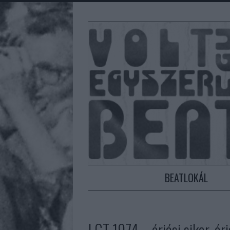
BEATLOKÁL
LGT 1974 – óriási siker, ór