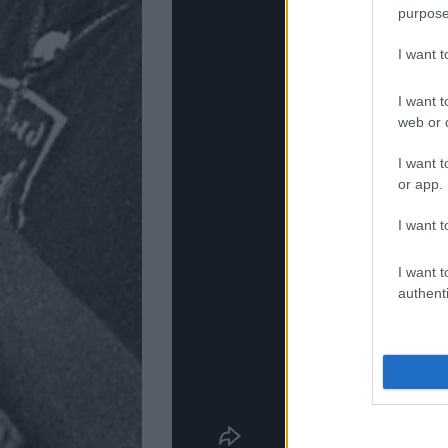
purpose
I want 
I want t
web or d
I want t
or app.
I want t
I want t
authenti