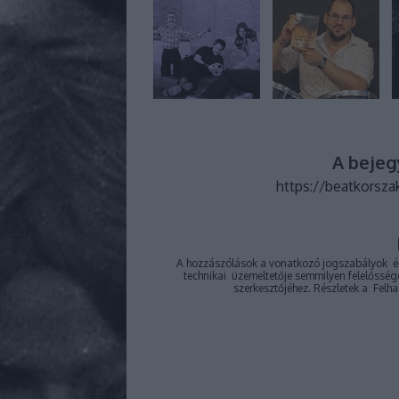
A bejeg
https://beatkorsza
A hozzászólások a
vonatkozó jogszabályok
ér
technikai
üzemeltetője semmilyen felelősséget
szerkesztőjéhez. Részletek a
Felha