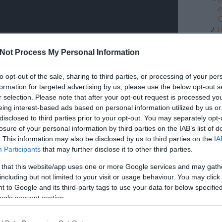
e
G
L
é
p
Not Process My Personal Information
„
1
t a Locomotiv GT 1974-ben. Már három nagylemezük
to opt-out of the sale, sharing to third parties, or processing of your per
K
l magad, Bummm!
), valamint színpadon és hanglemezen
formation for targeted advertising by us, please use the below opt-out s
t
ott
Képzelt riport egy amerikai popfesztiválról
című
r selection. Please note that after your opt-out request is processed y
F
egy sokat ígérő együttműködés is elindult, Londonban
eing interest-based ads based on personal information utilized by us or
–
mezüket, amelyet az ABC Records nemzetközi cég 1974-
disclosed to third parties prior to your opt-out. You may separately opt-
O
remény egy magyar rockzenekarnak?
losure of your personal information by third parties on the IAB’s list of
. This information may also be disclosed by us to third parties on the
IA
Fee
ült Államokban is megjelent az együttes nevét viselő
Participants
that may further disclose it to other third parties.
r album volt, amelyhez komoly kiadói figyelem és
RSS
 that this website/app uses one or more Google services and may gath
- és rádiószereplésekben mutatták be a közönségnek a
bej
including but not limited to your visit or usage behaviour. You may click 
árra nagyszabású amerikai turnét szerveztek nekik. Noha
At
 to Google and its third-party tags to use your data for below specifi
ZZ Top, az Aerosmith, a Chicago és mások előtt, ez a
bej
ogle consent section.
 számított. (Halkan jegyezzük meg, hogy az Egyesült
ta sem volt hasonló turnéja.) A koncertek igen jól