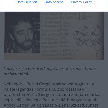
Data Deletion
Data Access
Privacy Policy
Laux József a Paiste évkönyvében - Rozsonits Tamás
archívumából
Néhány éve Borlai Gergő tanácsaival segítette a
Paiste legendás Formula 602 sorozatának
újraértelmezését. (Gergő ma már a Zildjian márkát
képviseli). Jelenleg a Paiste-család magyar tagjai:
Andor Gábor, Balogh László, Banai Szilárd, Juhász