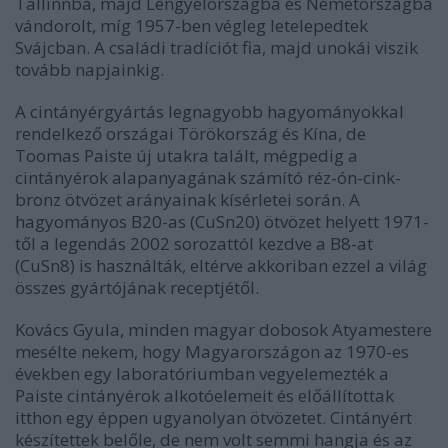
Tallinnba, majd Lengyelországba és Németországba
vándorolt, míg 1957-ben végleg letelepedtek
Svájcban. A családi tradíciót fia, majd unokái viszik
tovább napjainkig.
A cintányérgyártás legnagyobb hagyományokkal
rendelkező országai Törökország és Kína, de
Toomas Paiste új utakra talált, mégpedig a
cintányérok alapanyagának számító réz-ón-cink-
bronz ötvözet arányainak kísérletei során. A
hagyományos B20-as (CuSn20) ötvözet helyett 1971-
től a legendás 2002 sorozattól kezdve a B8-at
(CuSn8) is használták, eltérve akkoriban ezzel a világ
összes gyártójának receptjétől.
Kovács Gyula, minden magyar dobosok Atyamestere
mesélte nekem, hogy Magyarországon az 1970-es
években egy laboratóriumban vegyelemezték a
Paiste cintányérok alkotóelemeit és előállítottak
itthon egy éppen ugyanolyan ötvözetet. Cintányért
készítettek belőle, de nem volt semmi hangja és az