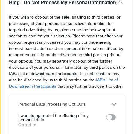
magyar dobosok is hozzáférhettek a svájci
Blog -
Do Not Process My Personal Information
cintányérokhoz, csupán jóban kellett lenni a TRIÁL
Sport-, Hangszer-és Játékáru Nagykereskedelmi
If you wish to opt-out of the sale, sharing to third parties, or
Vállalat munkatársaival.
processing of your personal or sensitive information for
targeted advertising by us, please use the below opt-out
section to confirm your selection. Please note that after your
opt-out request is processed you may continue seeing
interest-based ads based on personal information utilized by
us or personal information disclosed to third parties prior to
your opt-out. You may separately opt-out of the further
disclosure of your personal information by third parties on the
IAB’s list of downstream participants. This information may
also be disclosed by us to third parties on the
IAB’s List of
Downstream Participants
that may further disclose it to other
third parties.
Please note that this website/app uses one or more Google
Personal Data Processing Opt Outs
services and may gather and store information including but
not limited to your visit or usage behaviour. You may click to
I want to opt-out of the Sharing of my
personal data.
grant or deny consent to Google and its third-party tags to
Opted In
use your data for below specified purposes in below Google