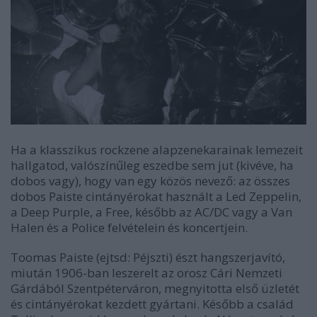
Ha a klasszikus rockzene alapzenekarainak lemezeit
hallgatod, valószínűleg eszedbe sem jut (kivéve, ha
dobos vagy), hogy van egy közös nevező: az összes
dobos Paiste cintányérokat használt a Led Zeppelin,
a Deep Purple, a Free, később az AC/DC vagy a Van
Halen és a Police felvételein és koncertjein.
Toomas Paiste (ejtsd: Péjszti) észt hangszerjavító,
miután 1906-ban leszerelt az orosz Cári Nemzeti
Gárdából Szentpéterváron, megnyitotta első üzletét
és cintányérokat kezdett gyártani. Később a család