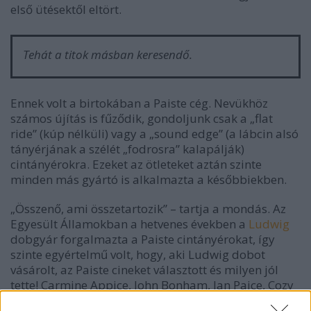
első ütésektől eltört.
Tehát a titok másban keresendő.
Ennek volt a birtokában a Paiste cég. Nevükhöz
számos újítás is fűződik, gondoljunk csak a „flat
ride” (kúp nélküli) vagy a „sound edge” (a lábcin alsó
tányérjának a szélét „fodrosra” kalapálják)
cintányérokra. Ezeket az ötleteket aztán szinte
minden más gyártó is alkalmazta a későbbiekben.
„Összenő, ami összetartozik” – tartja a mondás. Az
Egyesült Államokban a hetvenes években a
Ludwig
dobgyár forgalmazta a Paiste cintányérokat, így
szinte egyértelmű volt, hogy, aki Ludwig dobot
vásárolt, az Paiste cineket választott és milyen jól
tette! Carmine Appice, John Bonham, Ian Paice, Cozy
Powell, Nick Mason… és a sor tovább folytatható. A