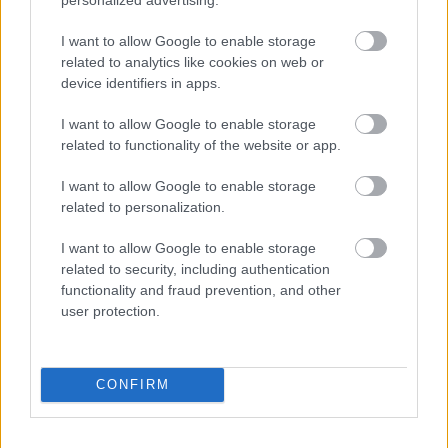
I want to allow Google to enable storage
related to analytics like cookies on web or
device identifiers in apps.
I want to allow Google to enable storage
Kovács Gyula a Paiste évkönyvben - Rozsonits Tamás
related to functionality of the website or app.
archívumából
I want to allow Google to enable storage
A Paiste gyár felismerte a magyar piacban rejlő
related to personalization.
lehetőségeket. Rendszeresen megjelenő
kiadványukban közzétették a Paiste művészek sorát,
I want to allow Google to enable storage
akik élvezték a gyár támogatását (márkaképviselők,
related to security, including authentication
endorserek voltak). Ebbe a világválogatottba
functionality and fraud prevention, and other
hatalmas rangot jelentett bekerülni: a nyolcvanas
user protection.
évek elején ez három művészünknek, Kovács
Gyulának, Laux Józsefnek és Solti Jánosnak is
sikerült.
CONFIRM