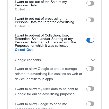
consent section.
I want to opt-out of the Sale of my
Personal Data.
A TRIÁL (1967-től nevezték így) márkás hangszereket
Opted In
is forgalmazott üzleteiben, igaz, a legkurrensebb
I want to opt-out of processing my
cikkek csak protekcióval, pult alól voltak kaphatók.
Personal Data for Targeted Advertising.
Így alakult ki az a helyzet, hogy Magyarországon
Opted In
elsősorban ez a svájci márka terjedt el, szemben az
amerikai Zildjian vagy később a kanadai Sabian és a
I want to opt-out of Collection, Use,
Retention, Sale, and/or Sharing of my
német Meinl termékeivel (mára ez a helyzet már rég
Personal Data that Is Unrelated with the
megváltozott). A korabeli magyar dobosok Paiste
Purposes for which it was collected.
Opted Out
cintányérerdővel vették körül magukat.
Google consents
I want to allow Google to enable storage
related to advertising like cookies on web or
device identifiers in apps.
I want to allow my user data to be sent to
Google for online advertising purposes.
I want to allow Google to send me
personalized advertising.