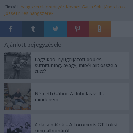
Címkék:
hangszerek
cintányér
Kovács Gyula
Solti János
Laux
József
híres hangszerek
Ajánlott bejegyzések:
Lagzikból nyugdíjazott dob és
sufnituning, avagy, miből állt össze a
cucc?
Németh Gábor: A dobolás volt a
mindenem
A dal a miénk – A Locomotiv GT Loksi
című albumáról