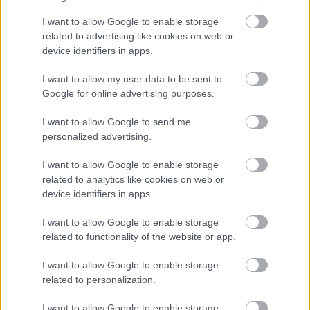
koncertre még vidékre is követő rajongók
I want to allow Google to enable storage
magukat csöveseknek titulálták, az újságok,
related to advertising like cookies on web or
rádióriportok rövidesen
Piramis-
device identifiers in apps.
jelenség
ről és
csöves-korszak
ról kezdtek el
I want to allow my user data to be sent to
beszélni, így víve hírét az új divatnak oda is,
Google for online advertising purposes.
ahova addig esetleg még nem jutott el.
I want to allow Google to send me
personalized advertising.
I want to allow Google to enable storage
related to analytics like cookies on web or
device identifiers in apps.
I want to allow Google to enable storage
related to functionality of the website or app.
I want to allow Google to enable storage
related to personalization.
I want to allow Google to enable storage