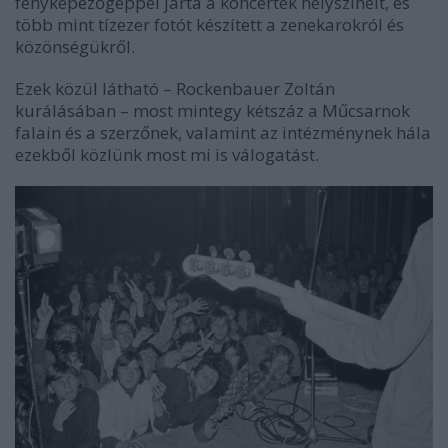
fényképezőgéppel járta a koncertek helyszíneit, és
több mint tízezer fotót készített a zenekarokról és
közönségükről.
Ezek közül látható – Rockenbauer Zoltán
kurálásában – most mintegy kétszáz a Műcsarnok
falain és a szerzőnek, valamint az intézménynek hála
ezekből közlünk most mi is válogatást.