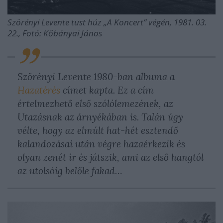
Szörényi Levente tust húz „A Koncert” végén, 1981. 03.
22., Fotó: Kőbányai János
Szörényi Levente 1980-ban albuma a
Hazatérés
címet kapta. Ez a cím
értelmezhető első szólólemezének, az
Utazás
nak az árnyékában is. Talán úgy
vélte, hogy az elmúlt hat-hét esztendő
kalandozásai után végre hazaérkezik és
olyan zenét ír és játszik, ami az első hangtól
az utolsóig belőle fakad…