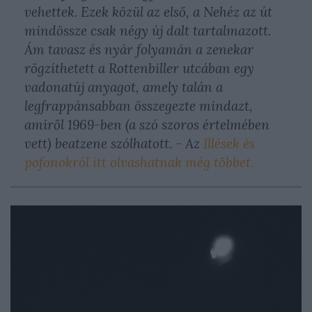
vehettek. Ezek közül az első, a
Nehéz az út
mindössze csak négy új dalt tartalmazott.
Ám tavasz és nyár folyamán a zenekar
rögzíthetett a Rottenbiller utcában egy
vadonatúj anyagot, amely talán a
legfrappánsabban összegezte mindazt,
amiről 1969-ben (a szó szoros értelmében
vett) beatzene szólhatott. - Az
Illések és
pofonokról itt olvashatnak még többet.