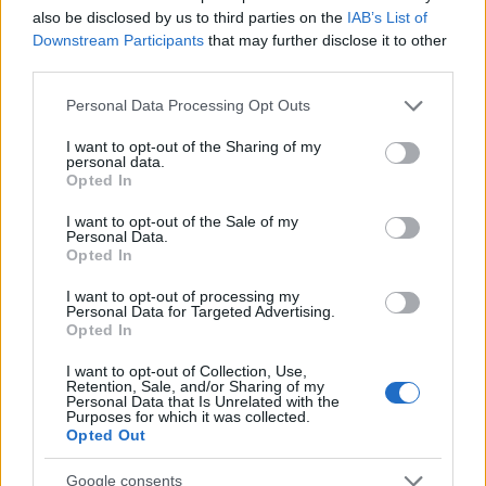
also be disclosed by us to third parties on the
IAB’s List of
Downstream Participants
that may further disclose it to other
third parties.
Please note that this website/app uses one or more Google
Personal Data Processing Opt Outs
services and may gather and store information including but
not limited to your visit or usage behaviour. You may click to
I want to opt-out of the Sharing of my
personal data.
grant or deny consent to Google and its third-party tags to
Opted In
use your data for below specified purposes in below Google
A Piramis együttes koncertje, Újpesti Dózsa Megyeri úti
consent section.
I want to opt-out of the Sale of my
Stadionja, 1978. 09. 04., Fotó: Kőbányai János
Personal Data.
Opted In
I want to opt-out of processing my
Personal Data for Targeted Advertising.
A
Piramis
országos sikere fordulatot is
Opted In
hozott a rockzenefogyasztás módjában is: a
I want to opt-out of Collection, Use,
zenekar köré fanatikus rajongói mag
Retention, Sale, and/or Sharing of my
Personal Data that Is Unrelated with the
verbuválódott, ami a hatvanas évek vége óta
Purposes for which it was collected.
Opted Out
nem látott jelenség volt. A szakadtan
öltözött, kedvenc zenekarukat koncertről
Google consents