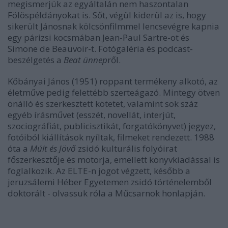
megismerjük az egyáltalán nem haszontalan
Fölöspéldányokat is. Sőt, végül kiderül az is, hogy
sikerült Jánosnak kölcsönfilmmel lencsevégre kapnia
egy párizsi kocsmában Jean-Paul Sartre-ot és
Simone de Beauvoir-t. Fotógaléria és podcast-
beszélgetés a
Beat ünnep
ről.
Kőbányai János (1951) roppant termékeny alkotó, az
életműve pedig felettébb szerteágazó. Mintegy ötven
önálló és szerkesztett kötetet, valamint sok száz
egyéb írásművet (esszét, novellát, interjút,
szociográfiát, publicisztikát, forgatókönyvet) jegyez,
fotóiból kiállítások nyíltak, filmeket rendezett. 1988
óta a
Múlt és Jövő
zsidó kulturális folyóirat
főszerkesztője és motorja, emellett könyvkiadással is
foglalkozik. Az ELTE-n jogot végzett, később a
jeruzsálemi Héber Egyetemen zsidó történelemből
doktorált - olvassuk róla a Műcsarnok honlapján.