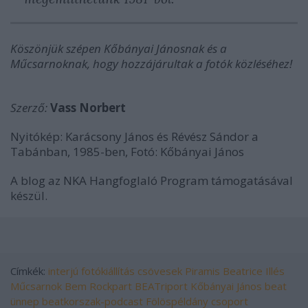
Köszönjük szépen Kőbányai Jánosnak és a
Műcsarnoknak, hogy hozzájárultak a fotók közléséhez!
Szerző:
Vass Norbert
Nyitókép: Karácsony János és Révész Sándor a
Tabánban, 1985-ben, Fotó: Kőbányai János
A blog az NKA Hangfoglaló Program támogatásával
készül.
Címkék:
interjú
fotókiállítás
csövesek
Piramis
Beatrice
Illés
Műcsarnok
Bem Rockpart
BEATriport
Kőbányai János
beat
ünnep
beatkorszak-podcast
Fölöspéldány csoport