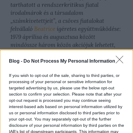
tarthatott a rendszerkritikus fiatal
irodalmárok és a társadalom
„számkivetettjeit”, a csöves fiatalokat
felvállaló
Beatrice
ígéretes együttműködése:
1979 áprilisa és augusztusa között
mindössze három közös akciójuk lehetett,
de legalább ezek az utolsó remek példázatai
voltak annak, hogy a közvélekedéssel
Blog -
Do Not Process My Personal Information
ellentétben a hetvenes évek alkonyán
If you wish to opt-out of the sale, sharing to third parties, or
milyen jól megfért egymással a magas
processing of your personal or sensitive information for
művészet és a tömegkultúra.
targeted advertising by us, please use the below opt-out
section to confirm your selection. Please note that after your
opt-out request is processed you may continue seeing
interest-based ads based on personal information utilized by
us or personal information disclosed to third parties prior to
your opt-out. You may separately opt-out of the further
disclosure of your personal information by third parties on the
IAB’s list of downstream participants. This information may