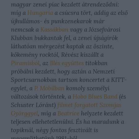
magyar zenei piac kezdett átrendeződni:
míg a
Hungaria
a csúcsra tört, addig az első
újhullámos- és punkzenekarok már
nemcsak a
Kassákban
vagy a Józsefvárosi
Klubban bukkantak fel, a zenei újságírók
láthatóan mérgezést kaptak az őszinte,
kőkemény rocktól, Révész kiszállt a
Piramisból
, az
Illés együttes
titokban
próbálni kezdett, hogy aztán a Nemzeti
Sportcsarnokban tartson koncertet a KITT-
egylet, a
P. Mobilban
komoly személyi
változások történtek, a
Hobo Blues Band
(és
Schuster Lóránt)
filmet forgatott Szomjas
Györggyel
, míg a
Beatrice
helyzete kezdett
teljesen ellehetetlenülni. És ha maradunk a
topiknál, négy fontos fesztivált is
megemlíthetünk 1981-ből.