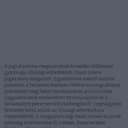
A jogi diploma megszerzését követően Kőbányai
gyámügyi ifjúsági előadóként, majd üzemi
jogászként dolgozott. Egyetemista éveitől kezdve
publikál, a hetvenes években főként szociográfiákat
jelentetett meg fiatal munkásokról, a szocialista
nagyvállalatok embertelen struktúrájáról és a
társadalom peremén élő csellengőkről. Legnagyobb
feltűnést keltő esszéi az ifjúsági ellenkultúra
mibenlétéről, a magyarországi beat, csöves és punk
jelenség értelmezéséről szóltak. Riporterként