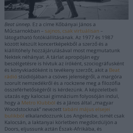
Beat ünnep.
Ez a címe Kőbányai János a
Műcsarnokban –
sajnos, csak virtuálisan
–
látogatható fotókiállításának. Az 1977 és 1987
között készült koncertképekből a szerző és a
kiállítóhely hozzájárulásával most megmutatunk
Nektek néhányat. A tárlat apropóján egy
beszélgetésre is hívtuk az íróként, szociográfusként
és könyvkiadóként is tevékeny szerzőt, akit a
Beat
rádió
stúdiójában a csöves jelenségről, a margóra
szorult nemzedékről és a rockzene meg a filozófia
összeférhetőségéről is kérdezünk. A képzeletbeli
utazás egy kalocsai gimnázium folyosóján indul,
hogy a
Metro Klubból
és a János által „magyar
Woodstocknak” nevezett
tabáni május elsejei
bulikból
elkalandozzunk Los Angelesbe, ismét csak
Kalocsán, a laktanyai körletben megdördüljön a
Doors, eljussunk aztán Észak-Afrikába, és