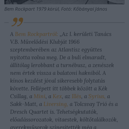
Bem Rockpart 1979 körül, Fotó: Kőbányai János
A
Bem Rockpartról:
„Az I. kerületi Tanács
V.B. Művelődési Klubját 1966
szeptemberében az Atlantisz együttes
nyitotta volna meg. De a buli elmaradt,
állítólag lerobbant a turnébusz, a zenészek
nem értek vissza a balatoni hakniból. A
kínos kezdést jóval sikeresebb folytatás
követte. Fellépett itt többek között a Kék
Csillag, a
Mini
, a
Kex
, az
Illés
, a
Syrius,
a
Sakk-Matt, a
Liversing,
a Tolcsvay Trió és a
Dresch Quartet is. Tehetségkutatók,
előadássorozatok, vitaestek, költőtalálkozók,
gyerekműsorok színesítették még a