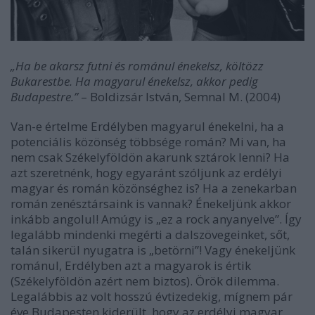
„Ha be akarsz futni és románul énekelsz, költözz
Bukarestbe. Ha magyarul énekelsz, akkor pedig
Budapestre.”
– Boldizsár István, Semnal M. (2004)
Van-e értelme Erdélyben magyarul énekelni, ha a
potenciális közönség többsége román? Mi van, ha
nem csak Székelyföldön akarunk sztárok lenni? Ha
azt szeretnénk, hogy egyaránt szóljunk az erdélyi
magyar és román közönséghez is? Ha a zenekarban
román zenésztársaink is vannak? Énekeljünk akkor
inkább angolul! Amúgy is „ez a rock anyanyelve”. Így
legalább mindenki megérti a dalszövegeinket, sőt,
talán sikerül nyugatra is „betörni”! Vagy énekeljünk
románul, Erdélyben azt a magyarok is értik
(Székelyföldön azért nem biztos). Örök dilemma.
Legalábbis az volt hosszú évtizedekig, mígnem pár
éve Budapesten kiderült, hogy az erdélyi magyar