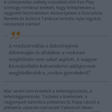
A csíkszeredai székely srácokból álló Fair Play
szintúgy románul énekelt, hogy felléphessen a
nagyobb fesztiválokon. Koncertjeiken a Szocialista
Nevelés és Kultúra Tanácsa tartotta rajta vigyázó,
cenzúrázó szemeit.
A rendszerváltás a dalszövegírás
dilemmáján és általában a rockzene
megítélésén nem sokat segített. A magyar
közművelődés kulcsemberei addigra már
megfeledkeztek a „rockos gyerekekről”.
Már senkit sem érdekelt a tehetségkutatás, a
tehetséggondozás. Tisztelet a kivételnek: a
nagyenyedi katolikus plébános (!), Papp László a
plébánia udvarán szervezett Talentum néven