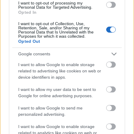
I want to opt-out of processing my
rockmusicaljét pedig 1980-ban a kolozsvári társulat
Personal Data for Targeted Advertising.
is bemutatta. De két fecske nem csinált nyarat… A
Opted In
rockzene még jó ideig legfennebb a mézesmadzag
szerepét tölthette be. Egy rockszám és egy táncdal
I want to opt-out of Collection, Use,
Retention, Sale, and/or Sharing of my
között a közönség legalább egy verset is meghallgat
Personal Data that Is Unrelated with the
– gondolták a hetvenes évek fesztiválszervezői. De a
Purposes for which it was collected.
Opted Out
kilencvenes években is csak akkor volt szükség
rockzenekarra, ha a fiatalokat kellett valahogy
Google consents
„megszólítani”.
I want to allow Google to enable storage
Erdélyben a rockzene körül valamikor az
related to advertising like cookies on web or
ezredforduló után kezdett olvadni a jég. Ekkor már
device identifiers in apps.
úgy tűnt, érdemes magyar dalokat írni és énekelni. A
jogdíjtörvény érvénybe lépése után egy ideig
I want to allow my user data to be sent to
valósággal szárnyalt a lemezkiadás, egy magyar
Google for online advertising purposes.
zenekar három kiadó (Dancs Market Records, Euro
Music, Sendus) közül is választhatott. 2001-ben
I want to allow Google to send me
personalized advertising.
elindult az Erdélyi Gitártábor sorozata, az első kettő
Kalotaszentkirályon majd a többi Székelyföldön.
I want to allow Google to enable storage
2003-ban, a Félsziget Fesztivál első kiadásán
related to analytics like cookies on web or