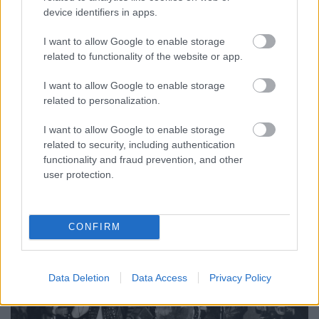
meghirdették a Talentum tehetségkutatót.
device identifiers in apps.
Beindultak a hazai rockzenekarokat is felvonultató
nagy fesztiválok (Tusványos, Székelyföldi
I want to allow Google to enable storage
Rockmaraton, Félsziget) és újabb tehetségkutató
related to functionality of the website or app.
sorozat indult Médiabefutó néven az RMDSz
támogatásával. A „milyen nyelven énekeljek?”
I want to allow Google to enable storage
dilemmája valamikor a tizes években szűnt meg.
related to personalization.
Ebben fontos szerepe van az anyaországi
Hangfoglaló Programnak is, amelytől az erdélyi
I want to allow Google to enable storage
zenekarok olyan támogatást kapnak lemezfelvételre,
related to security, including authentication
turnéra, videoklip készítésére, amiről 10-20 évvel
functionality and fraud prevention, and other
ezelőtt még álmodni sem mertek. Ez már valóban az
user protection.
aranykor!
CONFIRM
Data Deletion
Data Access
Privacy Policy