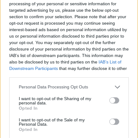
processing of your personal or sensitive information for
targeted advertising by us, please use the below opt-out
Az Echo Rock Band 1981-ben. Forrás: Zilahi Csaba
section to confirm your selection. Please note that after your
archívuma
opt-out request is processed you may continue seeing
interest-based ads based on personal information utilized by
A magas kultúrával ellentétben a rockzene ugyebár
us or personal information disclosed to third parties prior to
csak „szubkultúra, amolyan ifjúkori bolondság,
your opt-out. You may separately opt-out of the further
nyugat-majmolás, csimm-bumm zene, amit idővel
disclosure of your personal information by third parties on the
majd úgyis kinőnek a fiatalok”. Bizony, sokáig annak
IAB’s list of downstream participants. This information may
számított. Erdélyben jóval több ideig, mint
also be disclosed by us to third parties on the
IAB’s List of
Magyarországon. Ahol a
Képzelt riport…
musicallel a
Downstream Participants
that may further disclose it to other
rockzenét már a hetvenes évek derekán elfogadták a
third parties.
magaskultúra korifeusai. De valljuk be, nem csak
Please note that this website/app uses one or more Google
Personal Data Processing Opt Outs
róluk van szó. Míg Woodstock generációja
services and may gather and store information including but
Amerikában Hendrixet, Doors-t és Led Zeppelint
not limited to your visit or usage behaviour. You may click to
I want to opt-out of the Sharing of my
hallgatott, Pesten
Omegát
,
LGT-t
és
Skorpiót,
addig
personal data.
grant or deny consent to Google and its third-party tags to
Erdélyben a legtöbb család lemezjátszóján
Szécsi
Opted In
use your data for below specified purposes in below Google
Pál
és
Koós János
lemezei forogtak. Igaz, a hetvenes
consent section.
I want to opt-out of the Sale of my
évek derekán a nagyváradi színházban az
Ifjú W.
Personal Data.
újabb szenvedései
című musical dübörgött a
Opted In
Metropol
zenéjével, Déry Tibor és az LGT