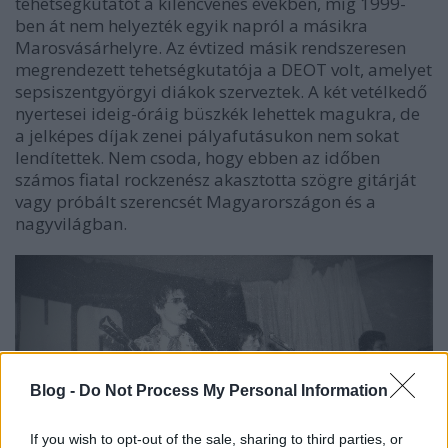
tehetségkutatót a kilencvenes években, míg 1999-
ben át nem helyezték egyik napról a másikra
Marosvásárhelyre. Az évtized másik rendszeresen
megrendezett tehetségkutatója a DEOT volt, amelyet
sepsiszentgyörgyi diákok szerveztek. A két vetélkedő
nyertesei ideig-óráig büszkék lehettek magukra, de
a jelképes díjak zenei pályafutásukon nem sokat
lendítettek. Nem csoda, hogy ebben az időben
számos fiatal rockzenész akasztotta szögre gitárját
vagy próbált szerencsét Magyarországon és a
nagyvilágban.
Blog -
Do Not Process My Personal Information
If you wish to opt-out of the sale, sharing to third parties, or