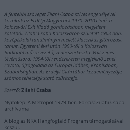
A fentebbi szöveget Zilahi Csaba szíves engedélyével
közöltük az Erdélyi Magyarock 1970–2010 című, a
kolozsvári Exit Kiadó gondozásában megjelent
kötetből. Zilahi Csaba Kolozsváron született 1963-ban,
középiskolai tanulmányai mellett klasszikus gitározást
tanult. Egyetemi évei után 1990-től a Kolozsvári
Rádiónál műsorvezető, zenei szerkesztő. Volt zenés
tévéműsora, 1994-től rendszeresen megjelenő zenei
rovata, újságoldala az Európai Időben, Krónikában,
Szabadságban. Az Erdélyi Gitártábor kezdeményezője,
számos tehetségkutató zsűritagja.
Szerző:
Zilahi Csaba
Nyitókép: A Metropol 1979-ben. Forrás: Zilahi Csaba
archívuma
A blog az NKA Hangfoglaló Program támogatásával
készül.