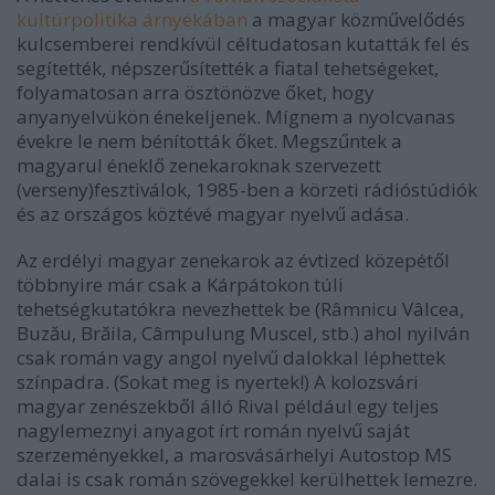
kultúrpolitika árnyékában
a magyar közművelődés
kulcsemberei rendkívül céltudatosan kutatták fel és
segítették, népszerűsítették a fiatal tehetségeket,
folyamatosan arra ösztönözve őket, hogy
anyanyelvükön énekeljenek. Mígnem a nyolcvanas
évekre le nem bénították őket. Megszűntek a
magyarul éneklő zenekaroknak szervezett
(verseny)fesztiválok, 1985-ben a körzeti rádióstúdiók
és az országos köztévé magyar nyelvű adása.
Az erdélyi magyar zenekarok az évtized közepétől
többnyire már csak a Kárpátokon túli
tehetségkutatókra nevezhettek be (Râmnicu Vâlcea,
Buzău, Brăila, Câmpulung Muscel, stb.) ahol nyilván
csak román vagy angol nyelvű dalokkal léphettek
színpadra. (Sokat meg is nyertek!) A kolozsvári
magyar zenészekből álló Rival például egy teljes
nagylemeznyi anyagot írt román nyelvű saját
szerzeményekkel, a marosvásárhelyi Autostop MS
dalai is csak román szövegekkel kerülhettek lemezre.