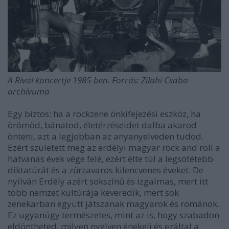
A Rival koncertje 1985-ben. Forrás: Zilahi Csaba
archívuma
Egy biztos: ha a rockzene önkifejezési eszköz, ha
örömöd, bánatod, életérzéseidet dalba akarod
önteni, azt a legjobban az anyanyelveden tudod.
Ezért született meg az erdélyi magyar rock and roll a
hatvanas évek vége felé, ezért élte túl a legsötétebb
diktatúrát és a zűrzavaros kilencvenes éveket. De
nyilván Erdély azért sokszínű és izgalmas, mert itt
több nemzet kultúrája keveredik, mert sok
zenekarban együtt játszanak magyarok és románok.
Ez ugyanúgy természetes, mint az is, hogy szabadon
eldöntheted, milyen nyelven énekelj és ezáltal a