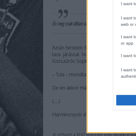
I want 
I want t
Én meg csak álltam ott, szorosan a falnak tapadva, é
web or d
I want t
or app.
Aztán hirtelen felnézett. Ekkor végre r
laza járással hozzám sétált. Magabi
I want t
füstszűrős Sopiból.
I want t
‒ Szia ‒ mondta csendesen ‒, Szenes 
authenti
De én akkor már tudtam…
(…)
Harmincnyolc éve vagyunk házasok.
A szöveg a Volt egyszer egy beatkorsz