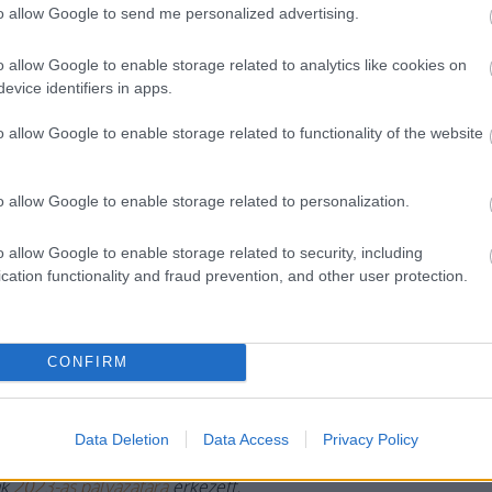
to allow Google to send me personalized advertising.
o allow Google to enable storage related to analytics like cookies on
s vártam.
evice identifiers in apps.
o allow Google to enable storage related to functionality of the website
ám villant a szeme. Ellépett a társaitól, és travoltásan
ztosan megállt előttem, még egy utolsót slukkolt a
o allow Google to enable storage related to personalization.
o allow Google to enable storage related to security, including
vagyok.
cation functionality and fraud prevention, and other user protection.
CONFIRM
Data Deletion
Data Access
Privacy Policy
ak
2023-as pályázatára
érkezett.