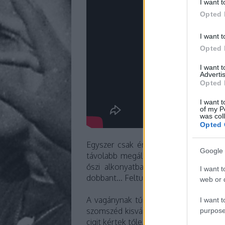
I want t
Opted 
I want t
Opted 
I want 
Advertis
Opted 
I want t
of my P
was col
Opted 
Egyszer csak érkezett egy kismotor, 
Google 
távolabb megállt. Leállította a motort,
őszi alkonyatban nem láttam az arc
I want t
dobbant... Feltuningolt Komár moped...
web or d
A vagánynak tűnő srác rágyújtott, ma
I want t
szomszéd kisvárosban élt, mégis egyb
purpose
cigit kértek tőle. Nevettek mindannyian