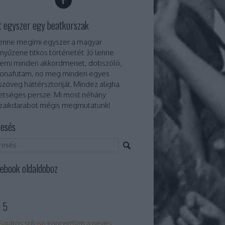
t egyszer egy beatkorszak
lenne megírni egyszer a magyar
nyűzene titkos történetét. Jó lenne
erni minden akkordmenet, dobszóló,
onafutam, no meg minden egyes
szöveg háttérsztoriját. Mindez aligha
etséges persze. Mi most néhány
aikdarabot mégis megmutatunk!
esés
ebook oldaldoboz
 5
Sajátos stílusú koncertfilm a neves