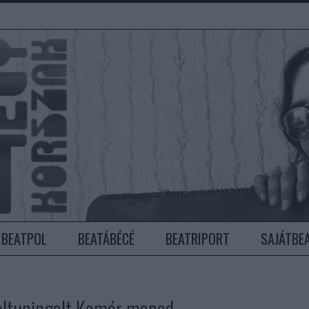
BEATPOL
BEATÁBÉCÉ
BEATRIPORT
SAJÁTBE
 feltuningolt Komár moped