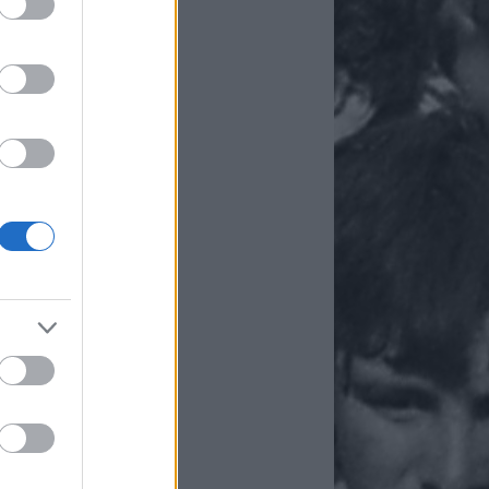
chívum
6 július
(
7
)
6 június
(
6
)
6 május
(
5
)
6 április
(
4
)
6 március
(
7
)
6 február
(
6
)
6 január
(
7
)
25 december
(
7
)
25 november
(
7
)
5 október
(
7
)
5 szeptember
(
8
)
5 augusztus
(
7
)
ább
...
andó oldalak
tkorszak-podcast –
ktörténet hangosan
resszum