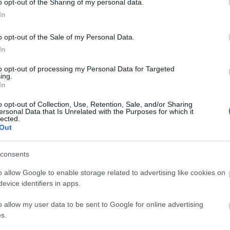
Ar
o opt-out of the Sharing of my personal data.
In
202
202
o opt-out of the Sale of my Personal Data.
202
In
202
202
to opt-out of processing my Personal Data for Targeted
202
ing.
In
202
20
o opt-out of Collection, Use, Retention, Sale, and/or Sharing
20
ersonal Data that Is Unrelated with the Purposes for which it
lected.
202
Out
202
202
rajta egy narancssárga-fekete bukósisakos srác. Kissé
Tov
consents
 levette a sisakját, aztán leszállt a járművéről. A kora
át, csak lobogó, sötétbarna haját. A szívem nagyot
Áll
o allow Google to enable storage related to advertising like cookies on
 széles váll… hosszú haj... Ő lehet az.
evice identifiers in apps.
Bea
roc
jd lassan felém indult. De még nem látott meg. Bár a
o allow my user data to be sent to Google for online advertising
Imp
ől haverok hada üdvözölte. Kezeltek vele, poénkodtak,
s.
.