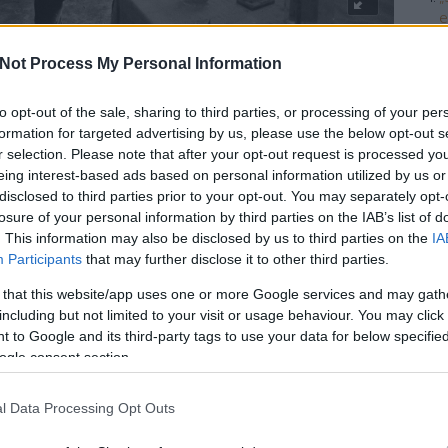
e
G
L
Egy közös barátunk közvetítésével, néhány levélváltás
Not Process My Personal Information
é
a falusi Művelődési Háznál, ahová este 9 órára
Dinamit
p
l ismertem őt, még fotót sem láttam róla soha, de azt
to opt-out of the sale, sharing to third parties, or processing of your per
„
együttesért és Vikidál Gyuláért.
formation for targeted advertising by us, please use the below opt-out s
1
r selection. Please note that after your opt-out request is processed y
K
a ‒ nehogy piszkos legyen a vadonatúj, meggypiros
eing interest-based ads based on personal information utilized by us or
t
 a hírneves cukrászda sárgára meszelt falának.
disclosed to third parties prior to your opt-out. You may separately opt-
F
losure of your personal information by third parties on the IAB’s list of
–
. This information may also be disclosed by us to third parties on the
IA
O
mer, alföldi papucs ‒ sokasága várta az esti koncertet,
Participants
that may further disclose it to other third parties.
 sörözve. Közben a Művelődési Ház hátsó udvaráról a
Fee
 that this website/app uses one or more Google services and may gath
lának dübörgő morzsáit hozta felénk a szél: „Nem kell
including but not limited to your visit or usage behaviour. You may click 
RSS
 to Google and its third-party tags to use your data for below specifi
bej
ogle consent section.
At
bej
l Data Processing Opt Outs