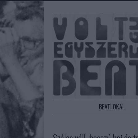
BEATLOKÁL
Széles váll, hosszú haj és