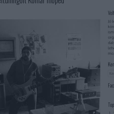
Vol
Jó 
kön
ism
org
dal
leh
moz
Ker
Fac
Top
„