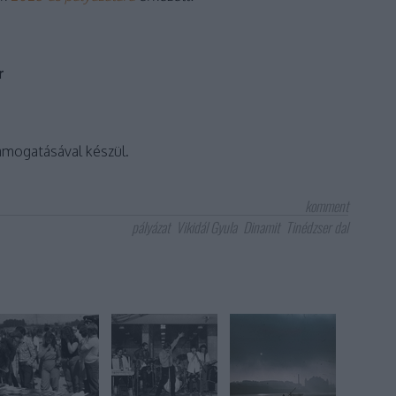
r
ámogatásával készül.
komment
pályázat
Vikidál Gyula
Dinamit
Tinédzser dal