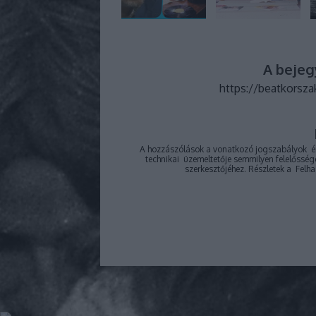
A bejeg
https://beatkorsza
A hozzászólások a
vonatkozó jogszabályok
ér
technikai
üzemeltetője semmilyen felelősséget
szerkesztőjéhez. Részletek a
Felha