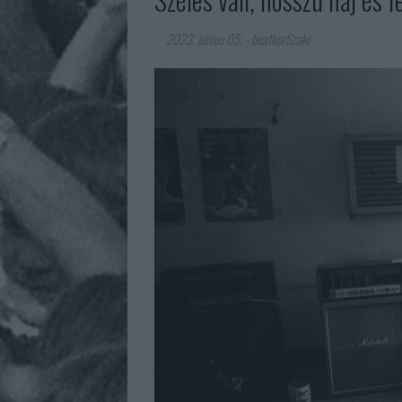
2023. június 05.
-
beatkorSzaki