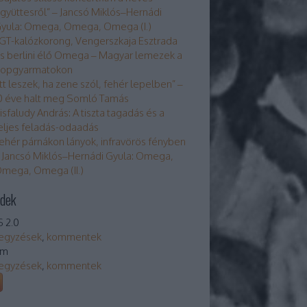
gyüttesről” – Jancsó Miklós–Hernádi
yula: Omega, Omega, Omega (I.)
GT-kalózkorong, Vengerszkaja Esztrada
s berlini élő Omega – Magyar lemezek a
opgyarmatokon
Itt leszek, ha zene szól, fehér lepelben” –
0 éve halt meg Somló Tamás
isfaludy András: A tiszta tagadás és a
eljes feladás-odaadás
ehér párnákon lányok, infravörös fényben
 Jancsó Miklós–Hernádi Gyula: Omega,
mega, Omega (II.)
dek
 2.0
egyzések
,
kommentek
om
egyzések
,
kommentek