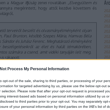
Ar
-ben a
Magyar Ifjúság
zenei rovatában
„Elvegyültem és
 annyira megérintett, hogy attól kezdve követtem és
202
ilágról.
202
202
202
övető terveiről beszélt és olvasmányélményként olyan
202
vin, Paul Brunton, később Szepes Mária, Hamvas Béla
202
es Sándor és Juhász Ferenc. Meghatározó élményként
202
y beszélgetéseikről az élet és halál témakörében,
20
ntos számára a csend, amit vidéki tanyáján lelt meg,
20
202
is rákapott.
202
202
Not Process My Personal Information
Tov
olc éves fiatalember, aki addig közel tíz évet a
to opt-out of the sale, sharing to third parties, or processing of your per
Áll
nerál,
majd a Piramis énekeseként, olyan karizmatikus
formation for targeted advertising by us, please use the below opt-out s
Bea
zóta sem termett magyar rockszínpadon, mennyire a
r selection. Please note that after your opt-out request is processed y
roc
eing interest-based ads based on personal information utilized by us or
disclosed to third parties prior to your opt-out. You may separately opt-
Imp
 lettem. Onnantól sosem tévesztettem szem elől, és
losure of your personal information by third parties on the IAB’s list of