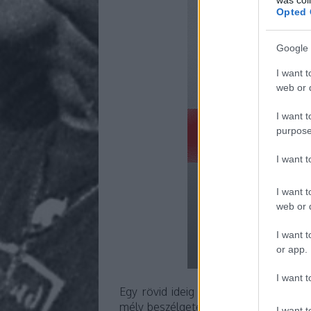
Opted 
Google 
I want t
web or d
I want t
purpose
I want 
I want t
web or d
I want t
or app.
I want t
Egy rövid ideig a segítségére lehett
mély beszélgetést folytattunk a laká
I want t