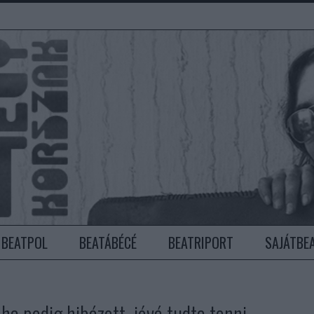
BEATPOL
BEATÁBÉCÉ
BEATRIPORT
SAJÁTBE
 ha pedig hibázott, jóvá tudta tenni –