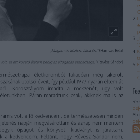
e
G
L
é
p
„
1
„Magam és köztem állok én.”
(Hamvas Béla)
K
t
volt, az ezt követő életem pedig az elfogadás szabadsága.”
(Révész Sándor)
F
–
ermészetrajza: életkoromból fakadóan még sikerült
O
akának utolsó éveit, így például 1977 nyarán éltem át
elből. Korosztályom imádta a rockzenét, ügy volt
Fee
életünkben. Páran maradtunk csak, akiknek ma is az
RSS
bej
At
ramis volt a fő kedvencem, de természetesen minden
bej
gjelenés napján megvásároltam és aznap nem mentem
degyik újságot és könyvet, kiadványt is járattam,
ek a kedvenceim. Feltűnt, hogy Révész Sándor nem,