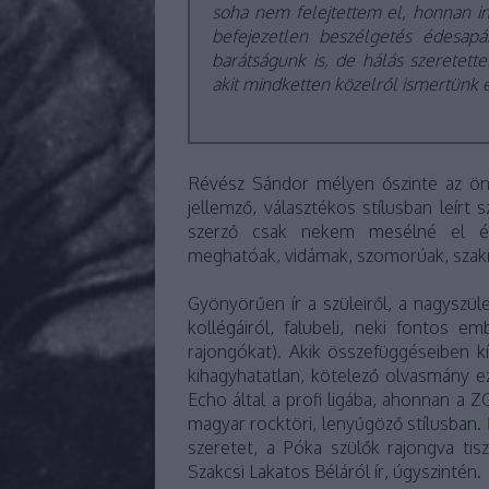
soha nem felejtettem el, honnan in
befejezetlen beszélgetés édesap
barátságunk is, de hálás szeretett
akit mindketten közelről ismertünk
Révész Sándor mélyen őszinte az ön
jellemző, választékos stílusban leírt 
szerző csak nekem mesélné el éle
meghatóak, vidámak, szomorúak, szak
Gyönyörűen ír a szüleiről, a nagyszülei
kollégáiról, falubeli, neki fontos e
rajongókat). Akik összefüggéseiben k
kihagyhatatlan, kötelező olvasmány e
Echo által a profi ligába, ahonnan a 
magyar rocktöri, lenyűgöző stílusban.
szeretet, a Póka szülők rajongva ti
Szakcsi Lakatos Béláról ír, úgyszintén.