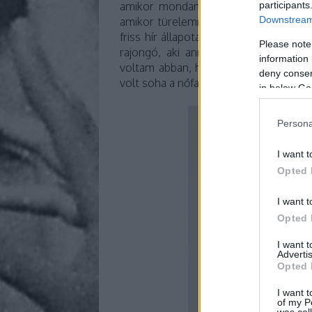
participants
amikor mondanivalója akadt, odafigy
Downstream 
amikor türelemmel viselt súlyos bete
friss hír állapota javulásáról. Aztán 
Please note
rajongó, aki annyira, de annyira kív
information 
voltam abban, hogy Révész Sándor k
deny consent
volt soha a nőfaló Kölyök, Alex vagy S
in below Go
Persona
I want t
Opted 
I want t
Opted 
I want 
Advertis
Opted 
I want t
of my P
was col