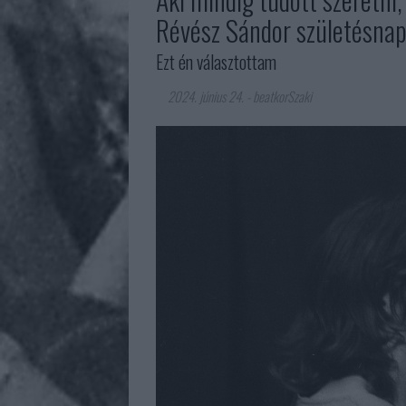
Révész Sándor születésnap
Ezt én választottam
2024. június 24.
-
beatkorSzaki