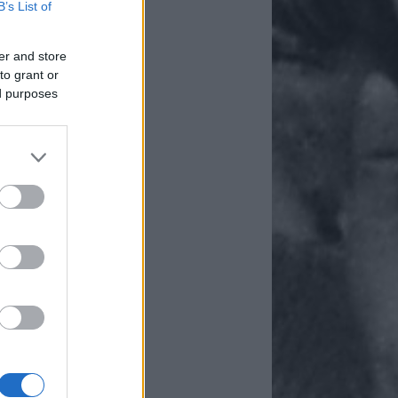
B’s List of
er and store
to grant or
ed purposes