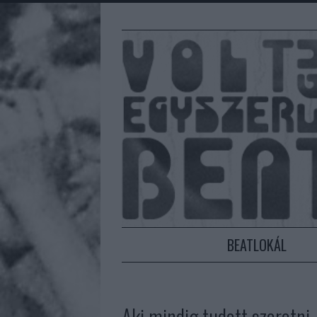
BEATLOKÁL
Aki mindig tudott szeretni,