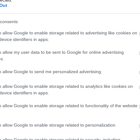
Out
consents
o allow Google to enable storage related to advertising like cookies on
evice identifiers in apps.
o allow my user data to be sent to Google for online advertising
s.
to allow Google to send me personalized advertising.
o allow Google to enable storage related to analytics like cookies on
evice identifiers in apps.
o allow Google to enable storage related to functionality of the website
o allow Google to enable storage related to personalization.
em, felkérésére. Ennek kapcsán hosszú órákig, nagyon
sán, miközben a legfinomabb édességekkel kényeztetett
o allow Google to enable storage related to security, including