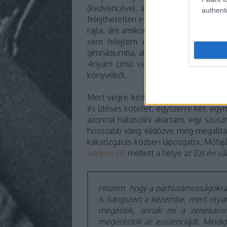
(kedvencével, a puffasztott rizses S
authenti
felejthetetlen estén vacsorázni hívot
rajta, ám amikor találkoztunk, örömm
sem felejtem el, amikor
Hobo
egyik
gimnáziumba, ahol teljesen elérzéke
Anyám
című verseket. Sándornak err
könyvéből.
Mert végre kézben tartva ezt a közel
és ízléses kötetet, egyszerre két, e
azonnal habzsolni akartam, egy szusz
hosszabb ideig elidőzve meg-megállt
kakaózgatás közben lapozgatni. Műfaj
könyve I-II.
mellett a helye az
Ezt én vá
Hiszem, hogy a párhuzamosságokra o
is hangszert a kezembe, mert olyan
megéltek, annak mi a zenekaro
megéreztük az esszenciáját. Mindi