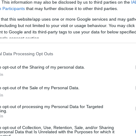
. This information may also be disclosed by us to third parties on the
IA
eltem rá. A közelmúltban együtt szurkoltam sokakkal,
Participants
that may further disclose it to other third parties.
gségéről értesültem és boldogsággal töltött el minden
megtudtam: könyvet ír. És itt felbukkant bennem ismét a
 that this website/app uses one or more Google services and may gath
áncsi a kedvencére és mindent tudni akar róla! Biztos
including but not limited to your visit or usage behaviour. You may click 
önyve messze elkerüli a bulvárt. Nekem ő amúgy sem
 to Google and its third-party tags to use your data for below specifi
anyika.
ogle consent section.
l Data Processing Opt Outs
o opt-out of the Sharing of my personal data.
In
o opt-out of the Sale of my Personal Data.
In
to opt-out of processing my Personal Data for Targeted
ing.
In
o opt-out of Collection, Use, Retention, Sale, and/or Sharing
ersonal Data that Is Unrelated with the Purposes for which it
lected.