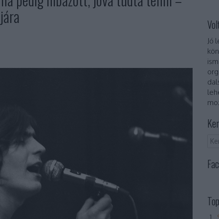
jára
Vol
Jó 
kön
ism
org
dal
leh
moz
Ker
Fac
Top
„