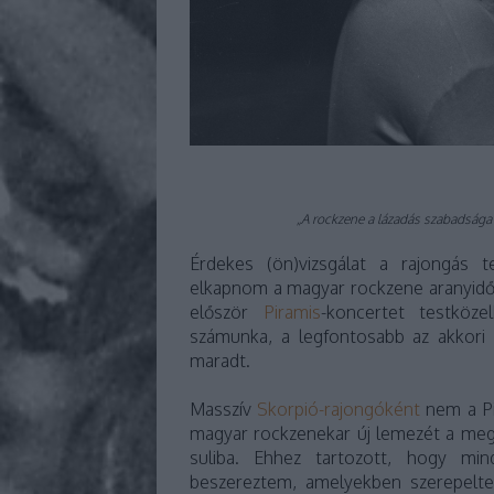
„A rockzene a lázadás szabadsága 
Érdekes (ön)vizsgálat a rajongás t
elkapnom a magyar rockzene aranyidősz
először
Piramis
-koncertet testköz
számunka, a legfontosabb az akkori 
maradt.
Masszív
Skorpió-rajongóként
nem a Pi
magyar rockzenekar új lemezét a me
suliba. Ehhez tartozott, hogy min
beszereztem, amelyekben szerepelt