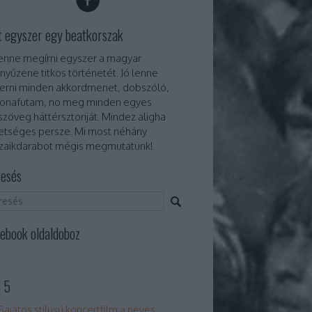
t egyszer egy beatkorszak
lenne megírni egyszer a magyar
nyűzene titkos történetét. Jó lenne
erni minden akkordmenet, dobszóló,
onafutam, no meg minden egyes
szöveg háttérsztoriját. Mindez aligha
etséges persze. Mi most néhány
aikdarabot mégis megmutatunk!
esés
ebook oldaldoboz
 5
Sajátos stílusú koncertfilm a neves