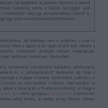
dultam; kik segítettek az utamon. Bennem is rekedt
ámmal. Sándorral közös a Faludy Györggyel való
el emlékeztünk meg egy dunaszerdahelyi lányról is,
 egy-egy ottani koncertünknek köszönhetően.
életírásában, de másképp nem is érdemes: a csak rá
szöveg felkel a lapokról és olyan érzést kelt, mintha a
tének történeteit, amelyek mélyen megindítóak,
maiak, kedvesek, kemények, felemelőek.
ről, mestereiről, szerelmeiről, barátairól, zenekarairól,
mbereiről és a „zenebarátokról” (kedvesen így hívja a
íváncsiak a magyar rockzene történetére, számukra is
z a könyv. Az első zenekar, a Hearts, majd beugrás az
ZG, abból a Generál és a Piramis következett, az maga a
Radics Béla
iránti rajongása,
Póka Egonnal
a vértestvéri
sztelése példa értékű, az pedig, ahogy Révész Sándor