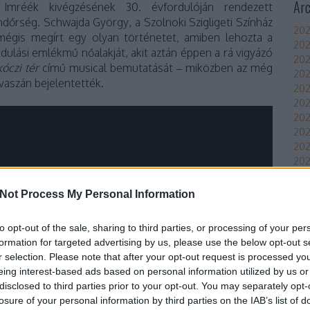
Ar
 Imréék kivégzésének 30. évfordulóján rendezett
dőrség. Schwajda György, a Szolnoki Szigligeti Színház
202
mégis megírt egy olyan történetet, amiben lehozta a
202
adulási emlékmű nőalakját, akit aztán éppen a rá vigyázó
202
óczi tér
című musical bemutatását – miközben az még
202
vaszán bejelentették.
202
202
202
20
20
202
202
202
Not Process My Personal Information
Tov
to opt-out of the sale, sharing to third parties, or processing of your per
Áll
formation for targeted advertising by us, please use the below opt-out s
Bea
r selection. Please note that after your opt-out request is processed y
roc
eing interest-based ads based on personal information utilized by us or
disclosed to third parties prior to your opt-out. You may separately opt-
Imp
losure of your personal information by third parties on the IAB’s list of