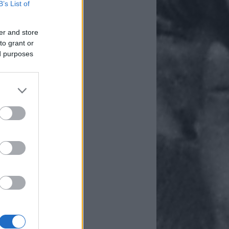
B’s List of
er and store
to grant or
ed purposes