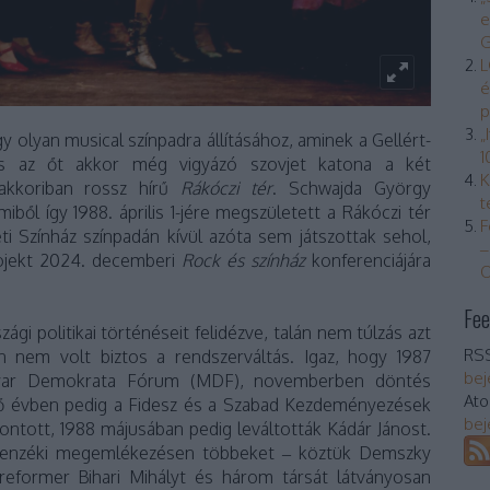
e
G
L
é
p
„
y olyan musical színpadra állításához, aminek a Gellért-
1
 és az őt akkor még vigyázó szovjet katona a két
K
 akkoriban rossz hírű
Rákóczi tér
. Schwajda György
t
ből így 1988. április 1-jére megszületett a Rákóczi tér
F
eti Színház színpadán kívül azóta sem játszottak sehol,
–
rojekt 2024. decemberi
Rock és színház
konferenciájára
O
Fee
gi politikai történéseit felidézve, talán nem túlzás azt
RSS
 nem volt biztos a rendszerváltás. Igaz, hogy 1987
bej
yar Demokrata Fórum (MDF), novemberben döntés
At
kező évben pedig a Fidesz és a Szabad Kezdeményezések
bej
ontott, 1988 májusában pedig leváltották Kádár Jánost.
ellenzéki megemlékezésen többeket – köztük Demszky
a reformer Bihari Mihályt és három társát látványosan