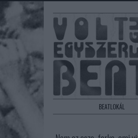
BEATLOKÁL
„Nem az esze, farka, ami vi