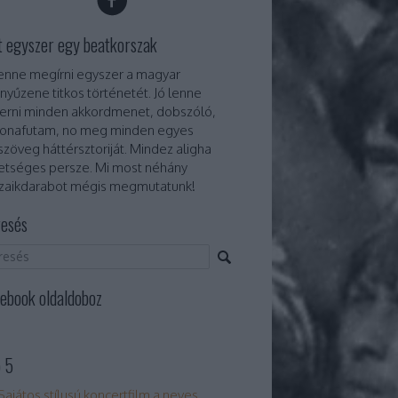
t egyszer egy beatkorszak
lenne megírni egyszer a magyar
nyűzene titkos történetét. Jó lenne
erni minden akkordmenet, dobszóló,
onafutam, no meg minden egyes
szöveg háttérsztoriját. Mindez aligha
etséges persze. Mi most néhány
aikdarabot mégis megmutatunk!
esés
ebook oldaldoboz
 5
Sajátos stílusú koncertfilm a neves