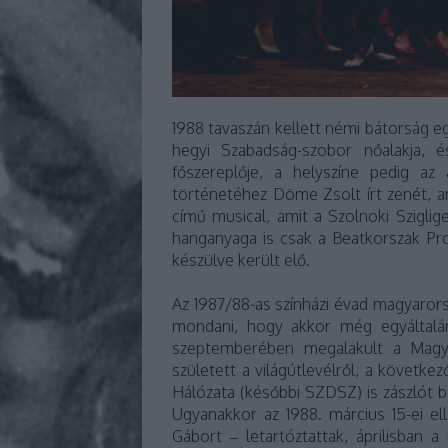
1988 tavaszán kellett némi bátorság eg
hegyi Szabadság-szobor nőalakja,
főszereplője, a helyszíne pedig az
történetéhez Döme Zsolt írt zenét, ami
című musical, amit a Szolnoki Sziglig
hanganyaga is csak a Beatkorszak P
készülve került elő.
Az 1987/88-as színházi évad magyarorszá
mondani, hogy akkor még egyáltalán
szeptemberében megalakult a Mag
született a világútlevélről, a követ
Hálózata (későbbi SZDSZ) is zászlót b
Ugyanakkor az 1988. március 15-ei 
Gábort – letartóztattak, áprilisban 