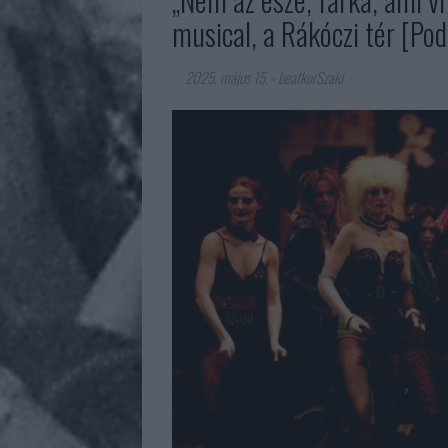
musical, a Rákóczi tér [Pod
2025. május 15.
-
beatkorSzaki