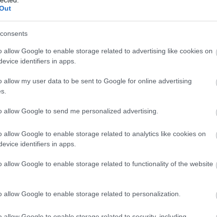
Out
consents
o allow Google to enable storage related to advertising like cookies on
evice identifiers in apps.
o allow my user data to be sent to Google for online advertising
s.
to allow Google to send me personalized advertising.
o allow Google to enable storage related to analytics like cookies on
a Döme Zsoltot kérte fel, aki akkor már túl volt az
evice identifiers in apps.
 Istvánnal közösen írt és Hernádi Judit által énekelt
b filmes és színházi zeneszerzőként ismert Döme Zsolt
o allow Google to enable storage related to functionality of the website
mint a
Látástól vakulásig
(1980), a
Hatásvadászok
(1984)
olnokon is több színdarabhoz – például az E
mil és a
Rock és színház
című konferenciánkon úgy emlékezett,
o allow Google to enable storage related to personalization.
unkái miatt választhatta a
Rákóczi tér
zeneszerzőjének.
o allow Google to enable storage related to security, including