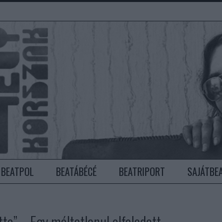
BEATPOL
BEATÁBÉCÉ
BEATRIPORT
SAJÁTBE
tte” – Egy méltatlanul elfeledett