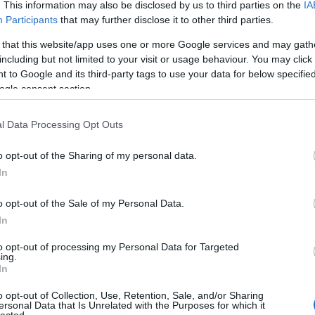
. This information may also be disclosed by us to third parties on the
IA
Participants
that may further disclose it to other third parties.
 that this website/app uses one or more Google services and may gath
Béláim, gondolkodjunk!” – Csak két olyan filmes idézet
including but not limited to your visit or usage behaviour. You may click 
 Indul a bakterház és A rátóti legényanya miatt azóta is
 to Google and its third-party tags to use your data for below specifi
könyvíró, dramaturg, többszörös színházigazgató első
ogle consent section.
rémbe, majd olyan drámákat írt, mint például a
Csoda
,
lada a 301-es parcella bolondjáról
. Hogy a rendszer
l Data Processing Opt Outs
e távol, azt nemcsak azt mutatja, hogy első szolnoki
g tartott 1978-ban,
A velencei kalmár
engedély nélküli
o opt-out of the Sharing of my personal data.
második terminusa (1985–1993) kezdetén a
Ludas Matyi
In
sivágó
bemutatása mellett a
Rákóczi tér
megírására is
rejátszhatott, hogy a teátrum az 1985/86-os évadának
o opt-out of the Sale of my Personal Data.
zikora Jánossal közösen írt
Táncdalfesztivál ’66, avagy
In
 zenés darabot, ami a korszak zenéiből válogatott.
to opt-out of processing my Personal Data for Targeted
ing.
In
o opt-out of Collection, Use, Retention, Sale, and/or Sharing
ersonal Data that Is Unrelated with the Purposes for which it
lected.