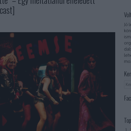
cast]
Vol
Jó 
kön
ism
org
dal
leh
moz
Ker
Fac
Top
„