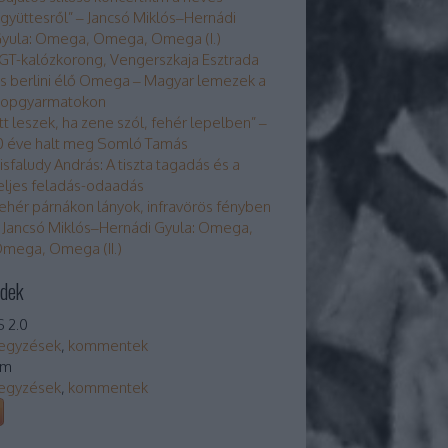
gyüttesről” – Jancsó Miklós–Hernádi
yula: Omega, Omega, Omega (I.)
GT-kalózkorong, Vengerszkaja Esztrada
s berlini élő Omega – Magyar lemezek a
opgyarmatokon
Itt leszek, ha zene szól, fehér lepelben” –
0 éve halt meg Somló Tamás
isfaludy András: A tiszta tagadás és a
eljes feladás-odaadás
ehér párnákon lányok, infravörös fényben
 Jancsó Miklós–Hernádi Gyula: Omega,
mega, Omega (II.)
dek
 2.0
egyzések
,
kommentek
om
egyzések
,
kommentek