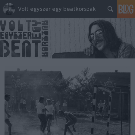
Volt egyszer egy beatkorszak