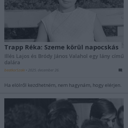
Trapp Réka: Szeme körül napocskás
Illés Lajos és Bródy János Valahol egy lány című
dalára
beatkorSzaki
•
2025. december 26.
Ha elölről kezdhetném, nem hagynám, hogy elérjen.