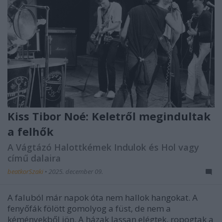
Kiss Tibor Noé: Keletről megindultak
a felhők
A Vágtázó Halottkémek Indulok és Hol vagy
című dalaira
beatkorSzaki
•
2025. december 09.
A faluból már napok óta nem hallok hangokat. A
fenyőfák fölött gomolyog a füst, de nem a
kéményekből jön. A házak lassan elégtek, ropogtak a