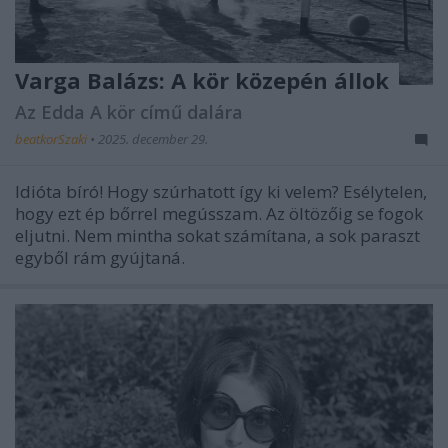
Varga Balázs: A kör közepén állok
Az Edda A kör című dalára
beatkorSzaki
•
2025. december 29.
Idióta bíró! Hogy szúrhatott így ki velem? Esélytelen,
hogy ezt ép bőrrel megússzam. Az öltözőig se fogok
eljutni. Nem mintha sokat számítana, a sok paraszt
egyből rám gyújtaná.