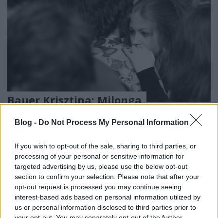
Bauer Krisztina: Milonga
Kern András Halálos tangó című dalára
Blog -
Do Not Process My Personal Information
beatkorSzaki
•
2025. december 20.
If you wish to opt-out of the sale, sharing to third parties, or
Szerda volt. Ez a tánciskola azon kevés helyek egyike,
processing of your personal or sensitive information for
amelyen nem fogott a történelem. Waskovits úr
targeted advertising by us, please use the below opt-out
átfésülte ősz üstökét, és még egy kicsit fényesített a
section to confirm your selection. Please note that after your
vitrin üvegén, melyben a híres ereklye állt. Talán
opt-out request is processed you may continue seeing
néhány vendége humorosnak vélte a kiállított
interest-based ads based on personal information utilized by
tárgyat, csak a törzsvendégei és barátai tudták…
us or personal information disclosed to third parties prior to
your opt-out. You may separately opt-out of the further