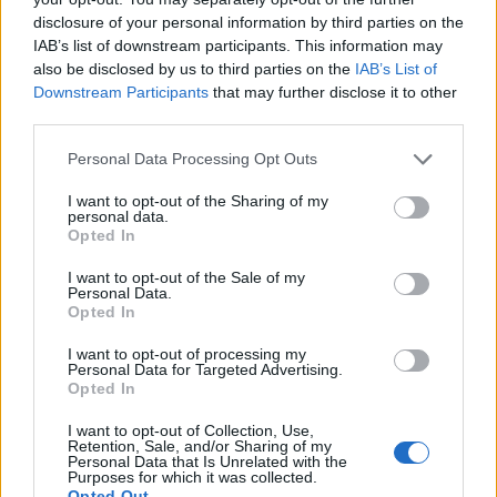
disclosure of your personal information by third parties on the
IAB’s list of downstream participants. This information may
also be disclosed by us to third parties on the
IAB’s List of
Downstream Participants
that may further disclose it to other
third parties.
Please note that this website/app uses one or more Google
Personal Data Processing Opt Outs
services and may gather and store information including but
not limited to your visit or usage behaviour. You may click to
I want to opt-out of the Sharing of my
personal data.
grant or deny consent to Google and its third-party tags to
Opted In
use your data for below specified purposes in below Google
consent section.
I want to opt-out of the Sale of my
Personal Data.
Opted In
I want to opt-out of processing my
A Nálunk a hajnal című novella
Personal Data for Targeted Advertising.
Opted In
nyerte a Miről írták a dalt?
I want to opt-out of Collection, Use,
pályázatot
Retention, Sale, and/or Sharing of my
Personal Data that Is Unrelated with the
beatkorSzaki
•
2025. december 15.
Purposes for which it was collected.
Opted Out