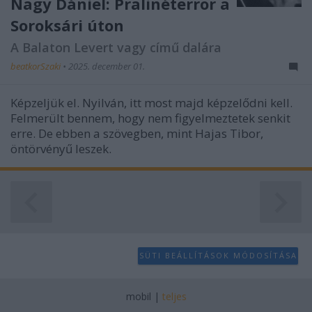
Nagy Dániel: Pralinéterror a
Soroksári úton
A Balaton Levert vagy című dalára
beatkorSzaki
•
2025. december 01.
Képzeljük el. Nyilván, itt most majd képzelődni kell.
Felmerült bennem, hogy nem figyelmeztetek senkit
erre. De ebben a szövegben, mint Hajas Tibor,
öntörvényű leszek.
SÜTI BEÁLLÍTÁSOK MÓDOSÍTÁSA
mobil
|
teljes