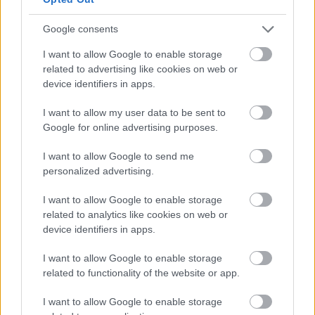
Beri Ary Nálunk a hajnal című szerzeménye ihlette
Google consents
Nagy Alexandra novelláját, amellyel megnyerte a
Hangőr Egyesület és a Volt egyszer egy beatkorszak
I want to allow Google to enable storage
blog irodalmi pályázatát. A Miről írták a dalt? című
related to advertising like cookies on web or
pályázatra 185 novella érkezet, amelyek közül öt írás
device identifiers in apps.
szerzője – a győztesen kívül Bauer…
I want to allow my user data to be sent to
Google for online advertising purposes.
I want to allow Google to send me
personalized advertising.
I want to allow Google to enable storage
related to analytics like cookies on web or
device identifiers in apps.
I want to allow Google to enable storage
related to functionality of the website or app.
I want to allow Google to enable storage