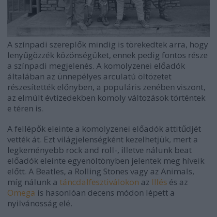
A színpadi szereplők mindig is törekedtek arra, hogy
lenyűgözzék közönségüket, ennek pedig fontos része
a színpadi megjelenés. A komolyzenei előadók
általában az ünnepélyes arculatú öltözetet
részesítették előnyben, a populáris zenében viszont,
az elmúlt évtizedekben komoly változások történtek
e téren is.
A fellépők eleinte a komolyzenei előadók attitűdjét
vették át. Ezt világjelenségként kezelhetjük, mert a
legkeményebb rock and roll-, illetve nálunk beat
előadók eleinte egyenöltönyben jelentek meg híveik
előtt. A Beatles, a Rolling Stones vagy az Animals,
míg nálunk a
táncdalfesztiválokon
az
Illés
és az
Omega
is hasonlóan decens módon lépett a
nyilvánosság elé.