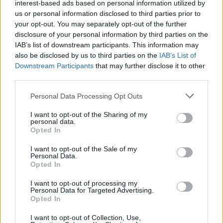
interest-based ads based on personal information utilized by
Miskolcról jött prolizenekari imázst erősítse. Nagy
us or personal information disclosed to third parties prior to
Feró pedig a térdig érő, Nemzet Csótánya feliratú
your opt-out. You may separately opt-out of the further
trikóval égette bele magát retinánkba.
disclosure of your personal information by third parties on the
IAB’s list of downstream participants. This information may
Visszatérve a Hungariára. Amikor 1980-ban a
also be disclosed by us to third parties on the
IAB’s List of
nosztalgiahullámot meglovagolva vagy inkább
Downstream Participants
that may further disclose it to other
létrehozva
Fenyő Miki összehozott egy teljesen új
third parties.
projektet, azt minden elemével együtt tette elénk.
Please note that this website/app uses one or more Google
Zene, szöveg és megjelenés. Az idealisztikus,
Personal Data Processing Opt Outs
services and may gather and store information including but
tulajdonképpen így, ebben a formában Amerikában
not limited to your visit or usage behaviour. You may click to
I want to opt-out of the Sharing of my
sosem létező külsőségek a csúcsra repítették az
personal data.
grant or deny consent to Google and its third-party tags to
akkori Hungariát. Később, az énekesnő kiválásával a
Opted In
use your data for below specified purposes in below Google
Dolly Roll is vitte tovább ezt a rockabilly életérzést.
consent section.
Színes ruhák, napszemüvegek, tupírozott hajak,
I want to opt-out of the Sale of my
Personal Data.
amerikai autók és pálmafák. Kell ennél jobb
Opted In
menekülés az angyalföldi szürkeségből?
I want to opt-out of processing my
Personal Data for Targeted Advertising.
A diszkózenét játszó
Neoton Família
nem sok teret
Opted In
hagyott a találgatásnak: az eurodiszkó német
képviselőitől látott csillogó kelléktár 2.0-ás,
I want to opt-out of Collection, Use,