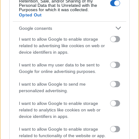
magyarított változata voltak ők. Koós János, Korda
Retention, Sale, and/or Sharing of my
Personal Data that Is Unrelated with the
György és többi táncdalénekes viszont maradt a jól
Purposes for which it was collected.
bevált ünnepi öltözéknél, mert hát abban a
Opted Out
zsánerben így kellett kinézni.
Google consents
Az underground attitűdre már az újhullám
I want to allow Google to enable storage
megjelenése előtt is volt példa, elég csak
Baksa-Soós
related to advertising like cookies on web or
Jánosra
a gondolni, aki a
Kex
zenekarban az akkori
device identifiers in apps.
viszonyokhoz képest „egyszerűen különleges”
ruházatban lépett fel.
I want to allow my user data to be sent to
Google for online advertising purposes.
Az undergroundban viszont legalább kétfelé trend
élt. Az egyik oldalon a direkt „sehogy sem nézünk ki”
I want to allow Google to send me
megjelenést preferálták, és talán ők voltak
personalized advertising.
kisebbségben. A punkok azonban nem kértek
elnézést és nem kérdeztek, úgy néztek ki a
I want to allow Google to enable storage
színpadon, mint a való életben. A Trottel vagy a
related to analytics like cookies on web or
szegedi
CPg
tagjainak is a biztosítótűvel dekorált,
device identifiers in apps.
szakadt szerelés és a színes cukros vízzel felállított
I want to allow Google to enable storage
taréjfrizura alap volt. A ruházat itt is házilag készült.
related to functionality of the website or app.