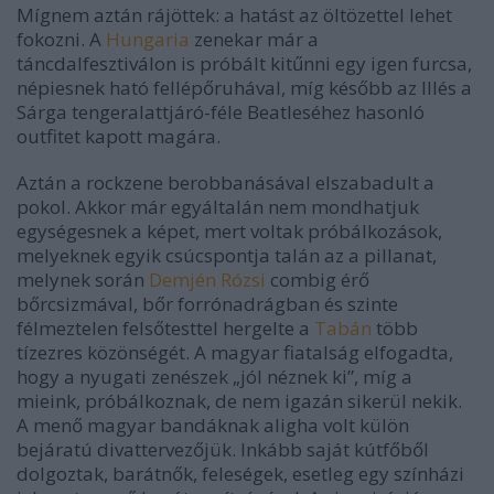
Mígnem aztán rájöttek: a hatást az öltözettel lehet
fokozni. A
Hungaria
zenekar már a
táncdalfesztiválon is próbált kitűnni egy igen furcsa,
népiesnek ható fellépőruhával, míg később az Illés a
Sárga tengeralattjáró-féle Beatleséhez hasonló
outfitet kapott magára.
Aztán a rockzene berobbanásával elszabadult a
pokol. Akkor már egyáltalán nem mondhatjuk
egységesnek a képet, mert voltak próbálkozások,
melyeknek egyik csúcspontja talán az a pillanat,
melynek során
Demjén Rózsi
combig érő
bőrcsizmával, bőr forrónadrágban és szinte
félmeztelen felsőtesttel hergelte a
Tabán
több
tízezres közönségét. A magyar fiatalság elfogadta,
hogy a nyugati zenészek „jól néznek ki”, míg a
mieink, próbálkoznak, de nem igazán sikerül nekik.
A menő magyar bandáknak aligha volt külön
bejáratú divattervezőjük. Inkább saját kútfőből
dolgoztak, barátnők, feleségek, esetleg egy színházi