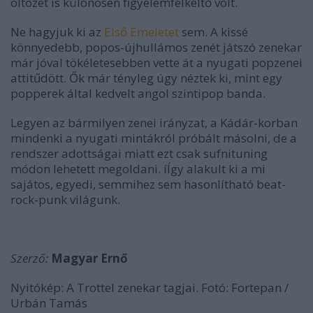
öltözet is különösen figyelemfelkeltő volt.
Ne hagyjuk ki az
Első Emeletet
sem. A kissé
könnyedebb, popos-újhullámos zenét játszó zenekar
már jóval tökéletesebben vette át a nyugati popzenei
attitűdött. Ők már tényleg úgy néztek ki, mint egy
popperek által kedvelt angol szintipop banda.
Legyen az bármilyen zenei irányzat, a Kádár-korban
mindenki a nyugati mintákról próbált másolni, de a
rendszer adottságai miatt ezt csak sufnituning
módon lehetett megoldani. íÍgy alakult ki a mi
sajátos, egyedi, semmihez sem hasonlítható beat-
rock-punk világunk.
Szerző:
Magyar Ernő
Nyitókép: A Trottel zenekar tagjai. Fotó: Fortepan /
Urbán Tamás