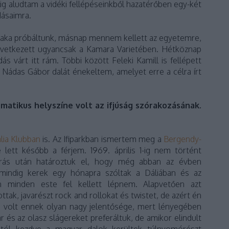
ig aludtam a vidéki fellépéseinkből hazatérőben egy-két
dásaimra.
zaka próbáltunk, másnap mennem kellett az egyetemre,
következett ugyancsak a Kamara Varietében. Hétköznap
s várt itt rám. Többi között Feleki Kamill is fellépett
Nádas Gábor dalát énekeltem, amelyet erre a célra írt
ematikus helyszíne volt az ifjúság szórakozásának.
lia Klubban
is. Az Ifiparkban ismertem meg a
Bergendy-
 lett később a férjem. 1969. április 1-ig nem történt
árás után határoztuk el, hogy még abban az évben
mindig kerek egy hónapra szóltak a Dáliában és az
an minden este fel kellett lépnem. Alapvetően azt
tak, javarészt rock and rollokat és twistet, de azért én
m volt ennek olyan nagy jelentősége, mert lényegében
r és az olasz slágereket preferáltuk, de amikor elindult
tól kezdve a magyar dalok kerültek túlnyomórészt