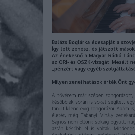
Balázs Boglárka édesapját a szovj
Így lett zenész, és játszott mások
Az énekesnő a Magyar Rádió Táncz
az ORI- és OSZK-vizsgát. Mesélt nek
„pénzért vagy egyéb szolgáltatásé
Milyen zenei hatások érték Önt g
A nővérem már szépen zongorázott, a
későbbiek során is sokat segített egy
tanult kilenc évig zongorázni. Apám is
életét, még Tabányi Mihály zenekaráb
Sajnos nem éltünk sokáig együtt, na
aztán később el is váltak. Minden
énekeltünk otthon, méghozzá háro