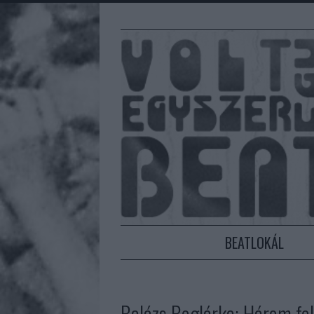
BEATLOKÁL
Balázs Boglárka: Három fel