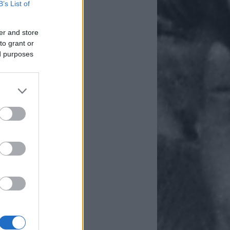
B’s List of
er and store
to grant or
ed purposes