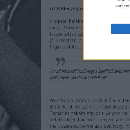
authenti
Az ORI-vizsga után egyből beindul
Hogyne, belekerültem a könnyűzenei él
még a Szövetkezetek Kereskedelmi, Ipa
biztosítottak számomra elég sok fel
jól kerestem, olyan hétvége nem volt,
foglalkoztatott.
Ám azt hozzá kell tenni, hogy a legelitebb körbe n
című produkcióba beválasztottak volna.
1964-ben a Módos-vokállal énekeltem,
léptünk fel, de számos rádiófelvételt
Tamás írt nekem egy dalt
Végem van
vetélkedőjén harmadik helyezést értem 
mert szerepel benne az a sor, hogy „
[