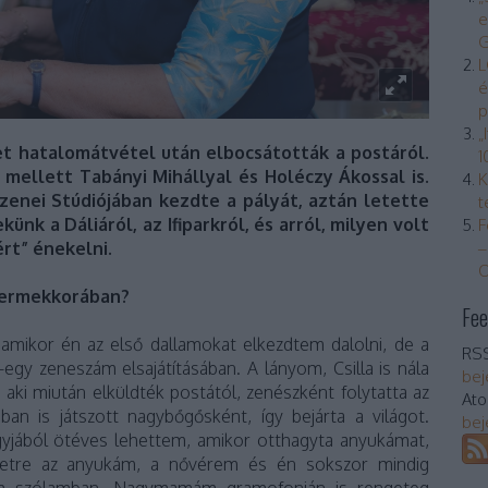
e
G
L
é
p
„
et hatalomátvétel után elbocsátották a postáról.
1
 mellett Tabányi Mihállyal és Holéczy Ákossal is.
K
enei Stúdiójában kezdte a pályát, aztán letette
t
ünk a Dáliáról, az Ifiparkról, és arról, milyen volt
F
rt” énekelni.
–
O
yermekkorában?
Fee
mikor én az első dallamokat elkezdtem dalolni, de a
RSS
-egy zeneszám elsajátításában. A lányom, Csilla is nála
bej
, aki miután elküldték postától, zenészként folytatta az
At
an is játszott nagybőgősként, így bejárta a világot.
bej
gyjából ötéves lehettem, amikor otthagyta anyukámat,
esetre az anyukám, a nővérem és én sokszor mindig
m szólamban. Nagymamám gramofonján is rengeteg