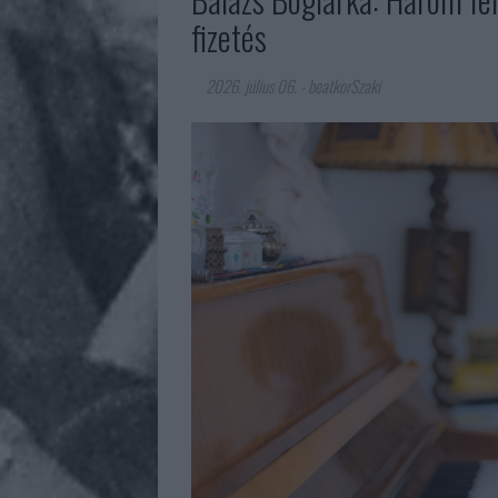
fizetés
2026. július 06.
-
beatkorSzaki