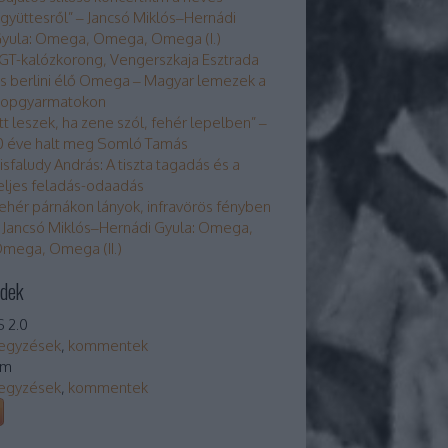
gyüttesről” – Jancsó Miklós–Hernádi
yula: Omega, Omega, Omega (I.)
GT-kalózkorong, Vengerszkaja Esztrada
s berlini élő Omega – Magyar lemezek a
opgyarmatokon
Itt leszek, ha zene szól, fehér lepelben” –
0 éve halt meg Somló Tamás
isfaludy András: A tiszta tagadás és a
eljes feladás-odaadás
ehér párnákon lányok, infravörös fényben
 Jancsó Miklós–Hernádi Gyula: Omega,
mega, Omega (II.)
dek
 2.0
egyzések
,
kommentek
om
egyzések
,
kommentek