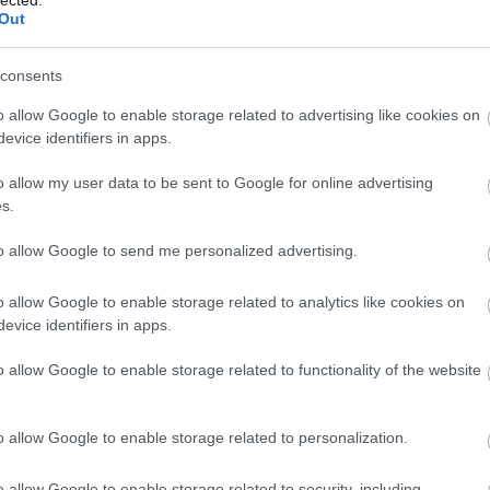
Out
z Országos Rendező Iroda (ORI) vizsgát.
consents
weis utca 1. szám alatt tartották a vizsgákat nagynevű
n, Keszler Pálon kívül ott volt Faludi Rezső is. Első
o allow Google to enable storage related to advertising like cookies on
yt, Balassa P. Tamás kísért zongorán két zeneszámban,
evice identifiers in apps.
 mellesleg kiderült, hogy ez nem is annyira evidens,
o allow my user data to be sent to Google for online advertising
ment első alkalommal, Németh Jóska például tudtommal
s.
I-vizsgán. Ami tetszett az ORI-engedélyem
elsorolta, hol és milyen típusú helyeken léphetek fel –
to allow Google to send me personalized advertising.
vagy egyéb szolgáltatásért”. Persze szó sem volt arról,
lna ki bennünket a későbbiekben, de nagyon viccesnek
o allow Google to enable storage related to analytics like cookies on
ást.
evice identifiers in apps.
énekes 1963-ban Magyarországon?
o allow Google to enable storage related to functionality of the website
t volt a gázsim fellépésenként, aztán többszöri emelés
ott a pályát. Ebben az évben a kezdő orvosi fizetésem
o allow Google to enable storage related to personalization.
nt három fellépés áráért mentem el egy egész hónapra
m nem érdekelt, orvos akartam lenni.
o allow Google to enable storage related to security, including