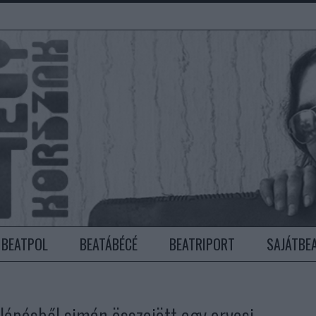
BEATPOL
BEATÁBÉCÉ
BEATRIPORT
SAJÁTBE
lépésből simán összejött egy orvosi