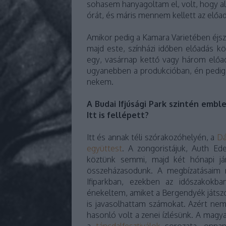
sohasem hanyagoltam el, volt, hogy al
órát, és máris mennem kellett az előa
Amikor pedig a Kamara Varietében éjs
majd este, színházi időben előadás 
egy, vasárnap kettő vagy három előadá
ugyanebben a produkcióban, én pedig 
nekem.
A Budai Ifjúsági Park szintén embl
Itt is fellépett?
Itt és annak téli szórakozóhelyén, a
Dá
együttest
. A zongoristájuk, Auth Ede
köztünk semmi, majd két hónapi j
összeházasodunk. A megbízatásaim 
Ifiparkban, ezekben az időszakokb
énekeltem, amiket a Bergendyék játszot
is javasolhattam számokat. Azért ne
hasonló volt a zenei ízlésünk. A magya
a
táncdalfesztiválok
sorozata, onnan