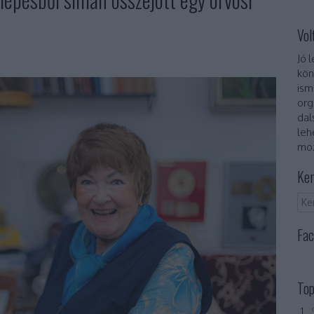
Vol
Jó 
kön
ism
org
dal
leh
moz
Ker
Fac
Top
„