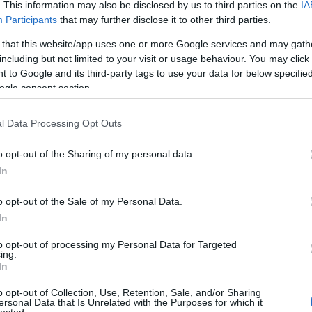
. This information may also be disclosed by us to third parties on the
IA
Participants
that may further disclose it to other third parties.
 that this website/app uses one or more Google services and may gath
including but not limited to your visit or usage behaviour. You may click 
 to Google and its third-party tags to use your data for below specifi
k, ahogy a nővéremet is, a Postás Zeneiskolában. Nem
ogle consent section.
bször magamra haragítottam a tanárnőmet, aki, miután
ttem ugyanazt a hibát, egy szék karfájával rá akart
a karomat, úgyhogy a zongora billentyűi sérültek meg.
l Data Processing Opt Outs
 abba a zongorázást.
o opt-out of the Sharing of my personal data.
ál tanultam hegedülni, de nála sem gyakoroltam.
In
hegedűleckéink során mindig nálunk evett – ő maga
ibe én persze gyorsan és könnyű szívvel beleegyeztem.
o opt-out of the Sale of my Personal Data.
stás Zeneiskolában kezdtem, Zipernovszky Mária,
In
a tanárom. Nagy megdöbbenésemre, amikor egyik télen
to opt-out of processing my Personal Data for Targeted
kására kellett mennem gyakorolni, mert egy iskolai
ing.
je, Ráth-Végh István nyitott nekem ajtót. Óriási
In
ogy egy ekkora tudású ember azzal törődött, hogy
alatti lakásukba, ráadásul az ő dolgozószobájában
o opt-out of Collection, Use, Retention, Sale, and/or Sharing
ersonal Data that Is Unrelated with the Purposes for which it
lected.