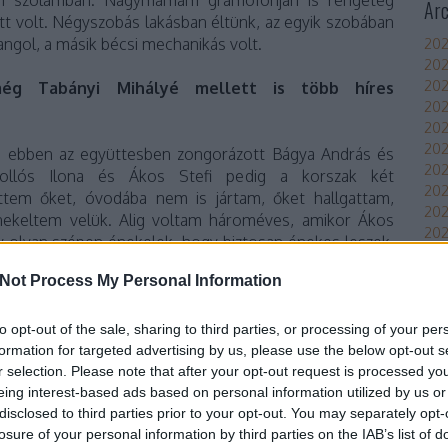
Ar
tt volt. Négyszobás lakásban éltünk, az egyik szobában
angol, a másik bécsi mechanikás volt.
202
202
202
még Tabányi Mihályé mellett is több híres
202
202
202
, ebben az együttesben zongorázott Bágya András és
202
ollós Ilona és Ákos Stefi pedig a korszak két
20
ttem őket, óvodába nem is jártam, őket hallgattam,
20
ekeltem velük. Alig voltam hároméves, amikor Ákos
202
 olyan szépen énekelek, hogy biztosan énekes leszek.
202
 hogy én nem leszek énekesnő, hanem fül-orr-gégész,
202
Not Process My Personal Information
ket, akiknek fáj a fülük. Nekem ugyanis sokszor fájt
Tov
os nagybátyám, Kratochwill Ede, Duci bácsi mindig
to opt-out of the sale, sharing to third parties, or processing of your per
Áll
formation for targeted advertising by us, please use the below opt-out s
Bea
r selection. Please note that after your opt-out request is processed y
roc
eing interest-based ads based on personal information utilized by us or
s az álmom valóra vált. De amikor énekesnő lettem, akkor is folyamatosan
disclosed to third parties prior to your opt-out. You may separately opt-
Imp
lis állapotáról, aminek később nagy hasznát vettem.
losure of your personal information by third parties on the IAB’s list of