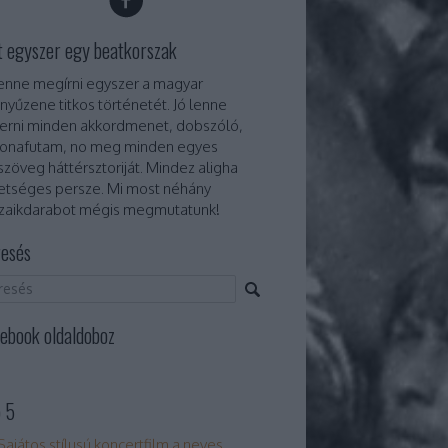
t egyszer egy beatkorszak
lenne megírni egyszer a magyar
nyűzene titkos történetét. Jó lenne
erni minden akkordmenet, dobszóló,
onafutam, no meg minden egyes
szöveg háttérsztoriját. Mindez aligha
etséges persze. Mi most néhány
aikdarabot mégis megmutatunk!
esés
ebook oldaldoboz
 5
Sajátos stílusú koncertfilm a neves