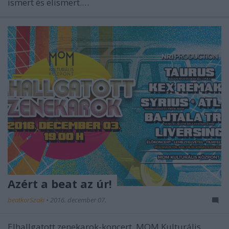
ismert és elismert.…
Azért a beat az úr!
beatkorSzaki
•
2016. december 07.
Elhallgatott zenekarok-koncert, MOM Kulturális