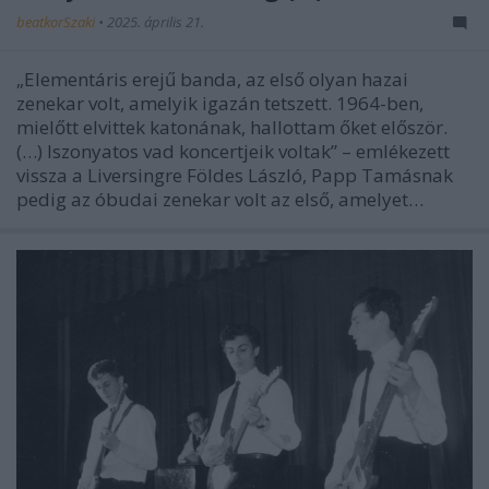
beatkorSzaki
•
2025. április 21.
„Elementáris erejű banda, az első olyan hazai
zenekar volt, amelyik igazán tetszett. 1964-ben,
mielőtt elvittek katonának, hallottam őket először.
(…) Iszonyatos vad koncertjeik voltak” – emlékezett
vissza a Liversingre Földes László, Papp Tamásnak
pedig az óbudai zenekar volt az első, amelyet…