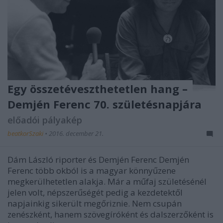
Egy összetéveszthetetlen hang –
Demjén Ferenc 70. születésnapjára
előadói pályakép
beatkorSzaki
•
2016. december 21.
Dám László riporter és Demjén Ferenc Demjén
Ferenc több okból is a magyar könnyűzene
megkerülhetetlen alakja. Már a műfaj születésénél
jelen volt, népszerűségét pedig a kezdetektől
napjainkig sikerült megőriznie. Nem csupán
zenészként, hanem szövegíróként és dalszerzőként is