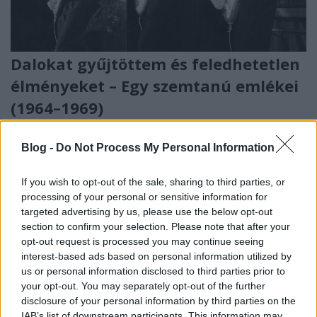
Dalokat gyűjtöttem és feledhetetlen
élményeket – Egy szemtanú emlékei
(1964–1969)
beatkorSzaki
•
2021. május 03.
Blog -
Do Not Process My Personal Information
1964-ben, tizenöt évesen lettem az akkoriban
divatba jövő beatzene rajongója. Gimnazistaként
If you wish to opt-out of the sale, sharing to third parties, or
egymást informáltuk az osztálytársakkal, újságokat
processing of your personal or sensitive information for
targeted advertising by us, please use the below opt-out
hoztunk, néhányukhoz – akinek már magnója volt –,
section to confirm your selection. Please note that after your
fel is mehettünk a tanítás után, és a meglehetősen
opt-out request is processed you may continue seeing
zavart Szabad Európa Rádió adásaiból levett
interest-based ads based on personal information utilized by
számokat…
us or personal information disclosed to third parties prior to
your opt-out. You may separately opt-out of the further
disclosure of your personal information by third parties on the
IAB’s list of downstream participants. This information may