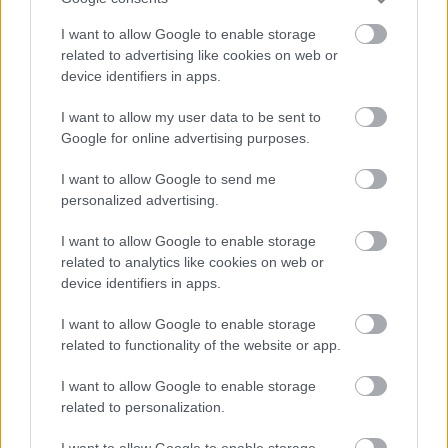
mindenképpen Óbuda legjobb zenekara volt a
hatvanas évek közepén. Elődje, a Shouters 1963-ban
I want to allow Google to enable storage
alakult, tagjai Varga László (basszusgitár), Túry…
related to advertising like cookies on web or
device identifiers in apps.
I want to allow my user data to be sent to
Google for online advertising purposes.
I want to allow Google to send me
personalized advertising.
I want to allow Google to enable storage
related to analytics like cookies on web or
device identifiers in apps.
I want to allow Google to enable storage
related to functionality of the website or app.
I want to allow Google to enable storage
A Decca-sztori folytatódik - Olympia
related to personalization.
beatkorSzaki
•
2017. június 13.
I want to allow Google to enable storage