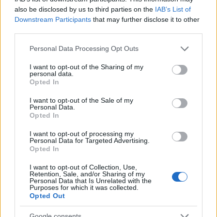
also be disclosed by us to third parties on the
IAB’s List of
Downstream Participants
that may further disclose it to other
third parties.
Please note that this website/app uses one or more Google
Personal Data Processing Opt Outs
services and may gather and store information including but
not limited to your visit or usage behaviour. You may click to
I want to opt-out of the Sharing of my
personal data.
grant or deny consent to Google and its third-party tags to
Opted In
use your data for below specified purposes in below Google
consent section.
I want to opt-out of the Sale of my
Personal Data.
Opted In
A hatvanas évek legkeményebb
I want to opt-out of processing my
Personal Data for Targeted Advertising.
zenekara – Liversing
Opted In
beatkorSzaki
•
2018. június 17.
I want to opt-out of Collection, Use,
Retention, Sale, and/or Sharing of my
Personal Data that Is Unrelated with the
Purposes for which it was collected.
Szabó Lajos, Balla Lajos, Varga László, Pataki László,
Opted Out
Szendrődi Zsolt A Liversing a magyar beatkorszak
egyik legendás együttese, és talán Budapest, de
Google consents