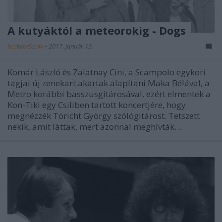
A kutyáktól a meteorokig - Dogs
beatkorSzaki
•
2017. január 13.
Komár László és Zalatnay Cini, a Scampolo egykori
tagjai új zenekart akartak alapítani Maka Bélával, a
Metro korábbi basszusgitárosával, ezért elmentek a
Kon-Tiki egy Csiliben tartott koncertjére, hogy
megnézzék Töricht György szólógitárost. Tetszett
nekik, amit láttak, mert azonnal meghívták…