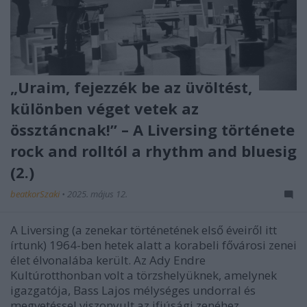
„Uraim, fejezzék be az üvöltést,
különben véget vetek az
össztáncnak!” – A Liversing története
rock and rolltól a rhythm and bluesig
(2.)
beatkorSzaki
•
2025. május 12.
A Liversing (a zenekar történetének első éveiről itt
írtunk) 1964-ben hetek alatt a korabeli fővárosi zenei
élet élvonalába került. Az Ady Endre
Kultúrotthonban volt a törzshelyüknek, amelynek
igazgatója, Bass Lajos mélységes undorral és
megvetéssel viszonyult az ifjúsági zenéhez,