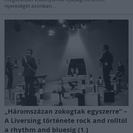
nyereséget azonban…
„Háromszázan zokogtak egyszerre” –
A Liversing története rock and rolltól
a rhythm and bluesig (1.)