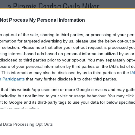
” – a Piramis Gazdag Gyula Mikor
entumfilmjében
Vol
Not Process My Personal Information
Jó 
kön
to opt-out of the sale, sharing to third parties, or processing of your per
ism
formation for targeted advertising by us, please use the below opt-out s
pére kifutott a middle of the road-stílus, a Piramis
org
r selection. Please note that after your opt-out request is processed y
 elégedetlen generáció hangját artikulálta, amikor 1976
dal
eing interest-based ads based on personal information utilized by us or
 értelmében berobbant a hazai rockzenébe.
leh
disclosed to third parties prior to your opt-out. You may separately opt-
mis I., 1977) nyitódala, a Szabadnak születtem a
moz
losure of your personal information by third parties on the IAB’s list of
ene…
. This information may also be disclosed by us to third parties on the
IA
Ker
Participants
that may further disclose it to other third parties.
 that this website/app uses one or more Google services and may gath
TOVÁBB
including but not limited to your visit or usage behaviour. You may click 
Fac
 to Google and its third-party tags to use your data for below specifi
ogle consent section.
komment
lm
Piramis
Som Lajos
Gazdag Gyula
Révész Sándor
Gallai Péter
Závodi
Top
l Data Processing Opt Outs
János
Piramis brigád
„