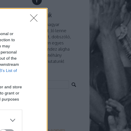
t egyszer egy beatkorszak
lenne megírni egyszer a magyar
nyűzene titkos történetét. Jó lenne
sonal or
erni minden akkordmenet, dobszóló,
ection to
onafutam, no meg minden egyes
ou may
szöveg háttérsztoriját. Mindez aligha
 personal
etséges persze. Mi most néhány
out of the
aikdarabot mégis megmutatunk!
 downstream
B’s List of
esés
er and store
to grant or
ebook oldaldoboz
ed purposes
 5
Sajátos stílusú koncertfilm a neves