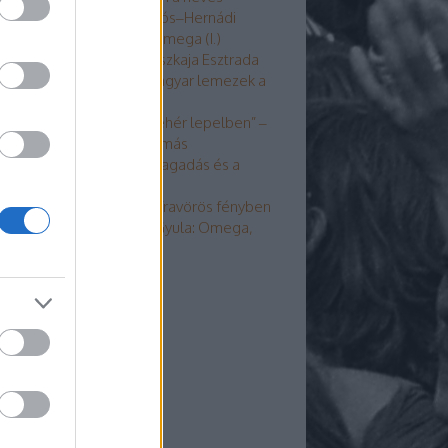
gyüttesről” – Jancsó Miklós–Hernádi
yula: Omega, Omega, Omega (I.)
GT-kalózkorong, Vengerszkaja Esztrada
s berlini élő Omega – Magyar lemezek a
opgyarmatokon
Itt leszek, ha zene szól, fehér lepelben” –
0 éve halt meg Somló Tamás
isfaludy András: A tiszta tagadás és a
eljes feladás-odaadás
ehér párnákon lányok, infravörös fényben
 Jancsó Miklós–Hernádi Gyula: Omega,
mega, Omega (II.)
dek
 2.0
egyzések
,
kommentek
om
egyzések
,
kommentek