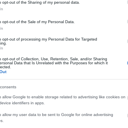
o opt-out of the Sharing of my personal data.
e
In
G
” – Pajtás-nap Csillebércen
L
o opt-out of the Sale of my Personal Data.
é
In
p
„
to opt-out of processing my Personal Data for Targeted
1
ing.
K
In
llebérci vasárnap, mint amikor egy család öt-hat vendég
t
azok harmincan érkeznek...” – írta a Pajtás újság az
F
o opt-out of Collection, Use, Retention, Sale, and/or Sharing
i napról, amikor a fővárosból és az ország minden
ersonal Data that Is Unrelated with the Purposes for which it
–
lected.
zer gyerek szállta meg a csillebérci hegyet.
O
Out
Fee
consents
RSS
TOVÁBB
o allow Google to enable storage related to advertising like cookies on
bej
evice identifiers in apps.
At
bej
o allow my user data to be sent to Google for online advertising
komment
s.
koncert
Piramis
Csillebérc
Pajtás
Piramis brigád
Ádi
pólóvasalás