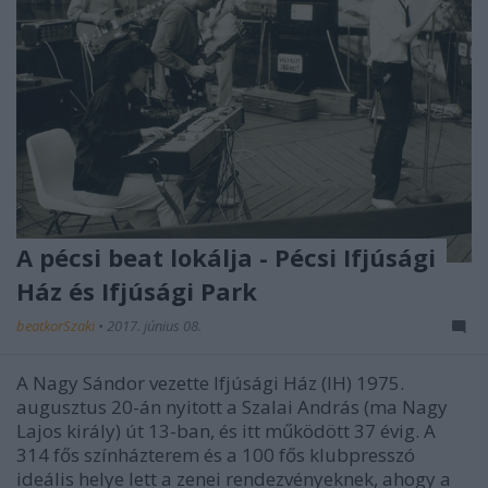
A pécsi beat lokálja - Pécsi Ifjúsági
Ház és Ifjúsági Park
beatkorSzaki
•
2017. június 08.
A Nagy Sándor vezette Ifjúsági Ház (IH) 1975.
augusztus 20-án nyitott a Szalai András (ma Nagy
Lajos király) út 13-ban, és itt működött 37 évig. A
314 fős színházterem és a 100 fős klubpresszó
ideális helye lett a zenei rendezvényeknek, ahogy a