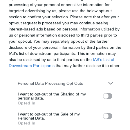
processing of your personal or sensitive information for
targeted advertising by us, please use the below opt-out
section to confirm your selection. Please note that after your
opt-out request is processed you may continue seeing
interest-based ads based on personal information utilized by
us or personal information disclosed to third parties prior to
your opt-out. You may separately opt-out of the further
disclosure of your personal information by third parties on the
IAB’s list of downstream participants. This information may
also be disclosed by us to third parties on the
IAB’s List of
Downstream Participants
that may further disclose it to other
third parties.
Please note that this website/app uses one or more Google
Personal Data Processing Opt Outs
services and may gather and store information including but
Akit a Kalapács ereje megcsapott
not limited to your visit or usage behaviour. You may click to
I want to opt-out of the Sharing of my
personal data.
grant or deny consent to Google and its third-party tags to
Opted In
A hősöm és én
use your data for below specified purposes in below Google
consent section.
beatkorSzaki
•
2024. augusztus 26.
I want to opt-out of the Sale of my
Personal Data.
Opted In
Történetem szereplője egy nyolcvanas évek elején