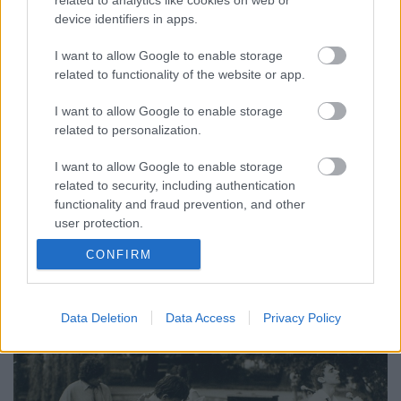
related to analytics like cookies on web or
device identifiers in apps.
Mégsem kell gyógyszer a
metálkoncertekhez!
I want to allow Google to enable storage
related to functionality of the website or app.
„Hogyha hallom én, minden az enyém” –
koncerttörténetek
I want to allow Google to enable storage
beatkorSzaki
•
2021. január 19.
related to personalization.
I want to allow Google to enable storage
Életem első koncertélménye egy akkoriban
related to security, including authentication
Magyarországon feltörekvő divatos zenei
functionality and fraud prevention, and other
irányzathoz, a heavy metalhoz köthető. Már 11
user protection.
évesen hallgattam a „fekete bárányok” kalóz-, illetve
hivatalos műsoros kazettáit a tíz évvel idősebb
CONFIRM
bátyám jóvoltából, és közülük is voltak, akik
kacérkodtak ezzel a…
Data Deletion
Data Access
Privacy Policy