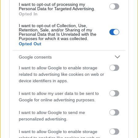
született srác ‒ nevezzük Krisztiánnak ‒, akit már
I want to opt-out of processing my
Personal Data for Targeted Advertising.
csecsemő korában beszippantott a zene szeretete.
Opted In
Pechjére, apja leginkább Deep Purple-t, Led
Zeppelint és Uriah Heepet hallgatott a húsz
I want to opt-out of Collection, Use,
Retention, Sale, and/or Sharing of my
négyzetméteres garzonjukban, így az anyatej mellett
Personal Data that Is Unrelated with the
csak hard…
Purposes for which it was collected.
Opted Out
Google consents
I want to allow Google to enable storage
related to advertising like cookies on web or
device identifiers in apps.
I want to allow my user data to be sent to
Google for online advertising purposes.
I want to allow Google to send me
personalized advertising.
I want to allow Google to enable storage