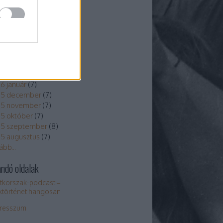
chívum
6 július
(
7
)
6 június
(
6
)
6 május
(
5
)
6 április
(
4
)
6 március
(
7
)
6 február
(
6
)
6 január
(
7
)
25 december
(
7
)
25 november
(
7
)
5 október
(
7
)
5 szeptember
(
8
)
5 augusztus
(
7
)
ább
...
andó oldalak
tkorszak-podcast –
ktörténet hangosan
resszum