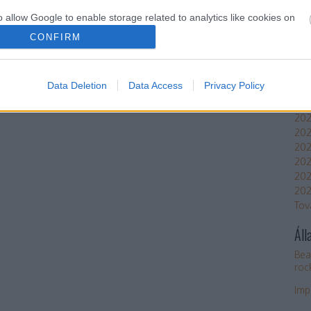
Ar
o allow Google to enable storage related to analytics like cookies on
202
evice identifiers in apps.
CONFIRM
202
202
o allow Google to enable storage related to functionality of the website
202
Data Deletion
Data Access
Privacy Policy
202
202
o allow Google to enable storage related to personalization.
202
20
o allow Google to enable storage related to security, including
20
cation functionality and fraud prevention, and other user protection.
202
202
202
Tov
Áll
Bea
roc
Imp