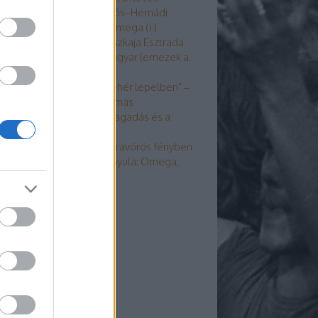
gyüttesről” – Jancsó Miklós–Hernádi
yula: Omega, Omega, Omega (I.)
GT-kalózkorong, Vengerszkaja Esztrada
s berlini élő Omega – Magyar lemezek a
opgyarmatokon
Itt leszek, ha zene szól, fehér lepelben” –
0 éve halt meg Somló Tamás
isfaludy András: A tiszta tagadás és a
eljes feladás-odaadás
ehér párnákon lányok, infravörös fényben
 Jancsó Miklós–Hernádi Gyula: Omega,
mega, Omega (II.)
dek
 2.0
egyzések
,
kommentek
om
egyzések
,
kommentek