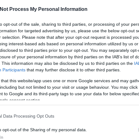
tonságot leplezi le az ügynök helyett
Not Process My Personal Information
l beszélgettünk [Podcast]
Vol
to opt-out of the sale, sharing to third parties, or processing of your per
Jó 
formation for targeted advertising by us, please use the below opt-out s
kön
r selection. Please note that after your opt-out request is processed y
ism
eing interest-based ads based on personal information utilized by us or
rai még ilyesmit kijelenteni, mégis megkockáztatom,
org
disclosed to third parties prior to your opt-out. You may separately opt-
Dalos”-könyvének az idei évben a legfontosabb
dal
losure of your personal information by third parties on the IAB’s list of
 a helye. Az Állambiztonsági Szolgálatok Történeti
leh
. This information may also be disclosed by us to third parties on the
IA
kutatója a labdarúgás és a hatalom kapcsolatát
moz
Participants
that may further disclose it to other third parties.
tán a…
Ker
 that this website/app uses one or more Google services and may gath
including but not limited to your visit or usage behaviour. You may click 
 to Google and its third-party tags to use your data for below specifi
TOVÁBB
ogle consent section.
Fac
komment
l Data Processing Opt Outs
eró
István a király
Vikidál Gyula
Schuster Lóránt
P. Box
P. Mobil
Takács
Top
o opt-out of the Sharing of my personal data.
Tibor
Kugli
Dalos
"Dalos"-könyv
ékllambiztonság
ügynökjelentés
In
„