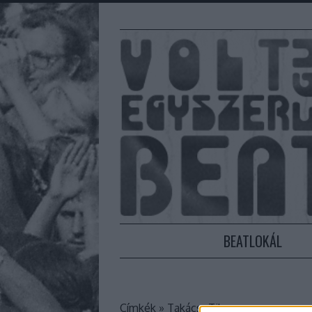
BEATLOKÁL
Címkék
»
Takács_Tibor