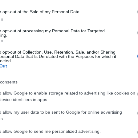
e
G
o opt-out of the Sale of my Personal Data.
gbuktatták Erdős Pétert
L
In
é
to opt-out of processing my Personal Data for Targeted
p
ing.
„
In
1
hatása nagyon erős. Ha „a” magyar punkzenekarra
K
 szegedi banda ugrik be, ami azért egyszerre különös
o opt-out of Collection, Use, Retention, Sale, and/or Sharing
ersonal Data that Is Unrelated with the Purposes for which it
t
z 1982-es és 1983-as évben összesen tízegynehány
lected.
F
Out
–
O
consents
Fee
o allow Google to enable storage related to advertising like cookies on
TOVÁBB
evice identifiers in apps.
RSS
bej
o allow my user data to be sent to Google for online advertising
At
komment
s.
bej
Erdős Péter
CPg
könyvrecenzió
Mos-Oi
Takács Tibor
Botrányt akarunk!
to allow Google to send me personalized advertising.