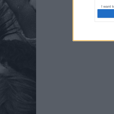
I want t
web or d
I want t
or app.
I want t
I want t
authenti