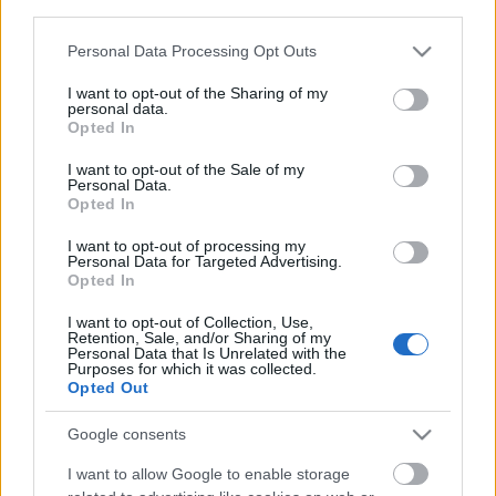
third parties.
Please note that this website/app uses one or more Google
Personal Data Processing Opt Outs
services and may gather and store information including but
not limited to your visit or usage behaviour. You may click to
I want to opt-out of the Sharing of my
personal data.
grant or deny consent to Google and its third-party tags to
Opted In
use your data for below specified purposes in below Google
consent section.
I want to opt-out of the Sale of my
Personal Data.
Opted In
I want to opt-out of processing my
Personal Data for Targeted Advertising.
A dzsessz volt az élete – a Gonda
Opted In
Jánosról regényt író Szántó T.
I want to opt-out of Collection, Use,
Retention, Sale, and/or Sharing of my
Gáborral beszélgettünk [Podcast]
Personal Data that Is Unrelated with the
Purposes for which it was collected.
Opted Out
beatkorSzaki
•
2025. január 24.
Google consents
„Mindig higgadt volt és mértéktartó, mintha azt
akarta volna másoknak megtanítani, hogyan
I want to allow Google to enable storage