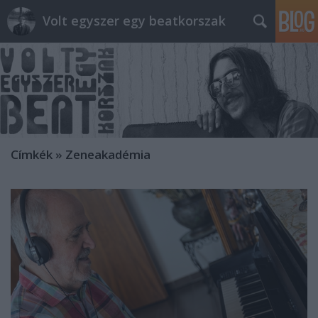
Volt egyszer egy beatkorszak
Címkék
»
Zeneakadémia