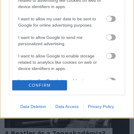
szabályozzanak szépen egy vulkánt, miközben
related to advertising like cookies on web or
benne izzott, és várta, hogy kitörjön” – írja A
device identifiers in apps.
jazzprofesszor című regénye címszereplőjéről Szántó
I want to allow my user data to be sent to
T. Gábor. A zongoraművész, zeneszerző és
Google for online advertising purposes.
zenetörténész Gonda János…
I want to allow Google to send me
personalized advertising.
I want to allow Google to enable storage
related to analytics like cookies on web or
device identifiers in apps.
I want to allow Google to enable storage
CONFIRM
related to functionality of the website or app.
I want to allow Google to enable storage
related to personalization.
Data Deletion
Data Access
Privacy Policy
I want to allow Google to enable storage
related to security, including authentication
functionality and fraud prevention, and other
A Beatles és a Zeneakadémia? -