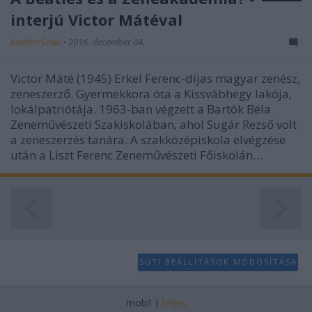
user protection.
interjú Victor Mátéval
beatkorSzaki
•
2016. december 04.
Victor Máté (1945) Erkel Ferenc-díjas magyar zenész,
zeneszerző. Gyermekkora óta a Kissvábhegy lakója,
lokálpatriótája. 1963-ban végzett a Bartók Béla
Zeneművészeti Szakiskolában, ahol Sugár Rezső volt
a zeneszerzés tanára. A szakközépiskola elvégzése
után a Liszt Ferenc Zeneművészeti Főiskolán…
SÜTI BEÁLLÍTÁSOK MÓDOSÍTÁSA
mobil
|
teljes