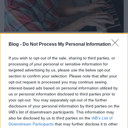
Wolf Péter: A Beatles mindent
lesöpört
Blog -
Do Not Process My Personal Information
beatkorSzaki
•
2025. július 21.
If you wish to opt-out of the sale, sharing to third parties, or
processing of your personal or sensitive information for
Hatalmas munkabírás, életszeretet, örök kíváncsiság
targeted advertising by us, please use the below opt-out
jellemzi Wolf Péter zeneszerzőt. Aki egy kicsit is
section to confirm your selection. Please note that after your
beszélgetésbe elegyedik vele, valószínűleg gyorsan
opt-out request is processed you may continue seeing
erre a következtetésre jut. Az 1947-ben született,
interest-based ads based on personal information utilized by
Artisjus Könnyűzenei Életműdíjas művésszel
us or personal information disclosed to third parties prior to
elmaradt gyerekkorról, eldöntött sorsról, a mély…
your opt-out. You may separately opt-out of the further
disclosure of your personal information by third parties on the
IAB’s list of downstream participants. This information may
also be disclosed by us to third parties on the
IAB’s List of
Downstream Participants
that may further disclose it to other