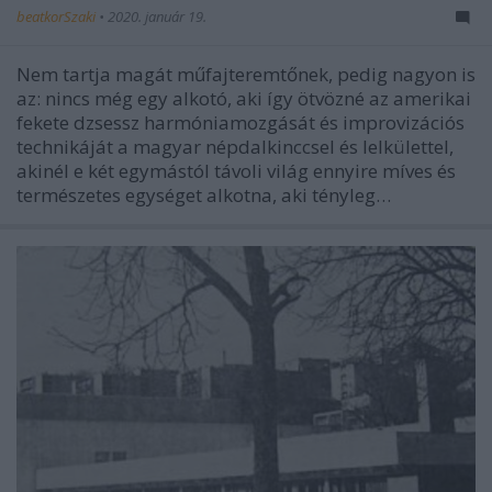
beatkorSzaki
•
2020. január 19.
Nem tartja magát műfajteremtőnek, pedig nagyon is
az: nincs még egy alkotó, aki így ötvözné az amerikai
fekete dzsessz harmóniamozgását és improvizációs
technikáját a magyar népdalkinccsel és lelkülettel,
akinél e két egymástól távoli világ ennyire míves és
természetes egységet alkotna, aki tényleg…