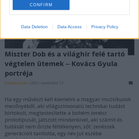
CONFIRM
Data Deletion
Data Access
Privacy Policy
Miszter Dob és a világhír felé tartó
végtelen ütemek ‒ Kovács Gyula
portréja
beatkorSzaki
•
2021. november 11.
Ha egy művészt kell kiemelni a magyar muzsikusok
mezőnyéből, aki világszínvonalú technikai tudást
birtokolt, megtestesítette a bohém zenész
prototípusát, játszott mindenkivel, aki számít és
tudását nem őrizte féltékenyen, sőt: zenészek
generációit tanította, egy név jut eszébe