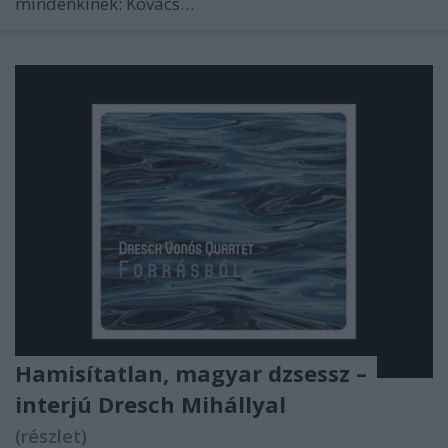
mindenkinek: Kovács…
Hamisítatlan, magyar dzsessz –
interjú Dresch Mihállyal
(részlet)