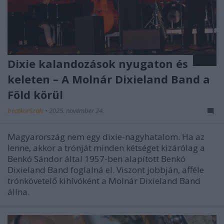
Dixie kalandozások nyugaton és
keleten – A Molnár Dixieland Band a
Föld körül
beatkorSzaki
•
2025. november 24.
Magyarország nem egy dixie-nagyhatalom. Ha az
lenne, akkor a trónját minden kétséget kizárólag a
Benkó Sándor által 1957-ben alapított Benkó
Dixieland Band foglalná el. Viszont jobbján, afféle
trónkövetelő kihívóként a Molnár Dixieland Band
állna.