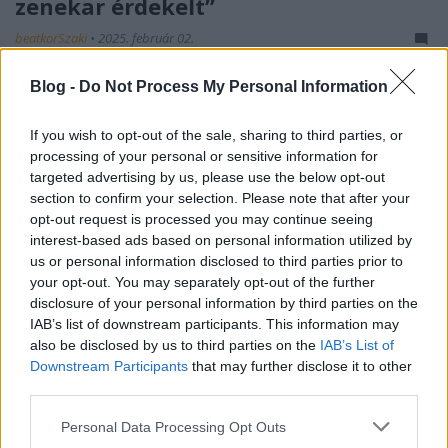
zenekar érdekelt”
beatkorSzaki
•
2025. február 02.
Blog -
Do Not Process My Personal Information
Hont Péter és Kály-Kullai Károly kezdeményezésére
jött létre a Rottenbiller utcai Szabó Ervin
Könyvtárban az első hazai nyilvános könnyűzenei
If you wish to opt-out of the sale, sharing to third parties, or
gyűjtemény. Hont Péter mesélt nekünk a
processing of your personal or sensitive information for
legkedvesebb koncertélményeiről, a „vak
targeted advertising by us, please use the below opt-out
vásárlásokról” és azt is elárulta, milyen forrásokból
section to confirm your selection. Please note that after your
tudta a saját és a…
opt-out request is processed you may continue seeing
interest-based ads based on personal information utilized by
us or personal information disclosed to third parties prior to
your opt-out. You may separately opt-out of the further
disclosure of your personal information by third parties on the
IAB’s list of downstream participants. This information may
also be disclosed by us to third parties on the
IAB’s List of
Downstream Participants
that may further disclose it to other
third parties.
Please note that this website/app uses one or more Google
Personal Data Processing Opt Outs
services and may gather and store information including but