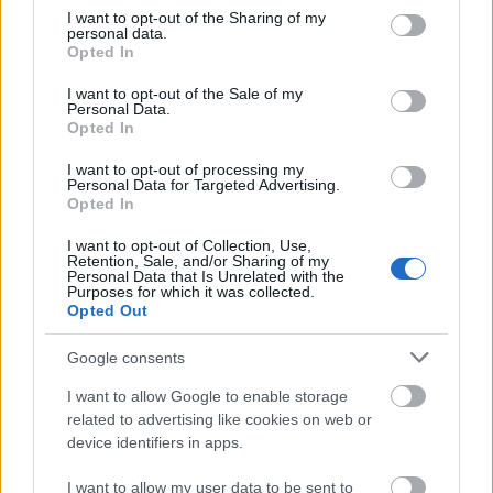
not limited to your visit or usage behaviour. You may click to
I want to opt-out of the Sharing of my
personal data.
grant or deny consent to Google and its third-party tags to
Opted In
use your data for below specified purposes in below Google
consent section.
I want to opt-out of the Sale of my
Personal Data.
Opted In
A dzsessz volt az élete – a Gonda
Jánosról regényt író Szántó T.
I want to opt-out of processing my
Personal Data for Targeted Advertising.
Gáborral beszélgettünk [Podcast]
Opted In
beatkorSzaki
•
2025. január 24.
I want to opt-out of Collection, Use,
Retention, Sale, and/or Sharing of my
Personal Data that Is Unrelated with the
Purposes for which it was collected.
„Mindig higgadt volt és mértéktartó, mintha azt
Opted Out
akarta volna másoknak megtanítani, hogyan
szabályozzanak szépen egy vulkánt, miközben
Google consents
benne izzott, és várta, hogy kitörjön” – írja A
I want to allow Google to enable storage
jazzprofesszor című regénye címszereplőjéről Szántó
related to advertising like cookies on web or
T. Gábor. A zongoraművész, zeneszerző és
device identifiers in apps.
zenetörténész Gonda János…
I want to allow my user data to be sent to