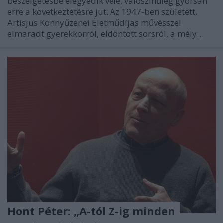
beszélgetésbe elegyedik vele, valószínűleg gyorsan
erre a következtetésre jut. Az 1947-ben született,
Artisjus Könnyűzenei Életműdíjas művésszel
elmaradt gyerekkorról, eldöntött sorsról, a mély…
Hont Péter: „A-tól Z-ig minden