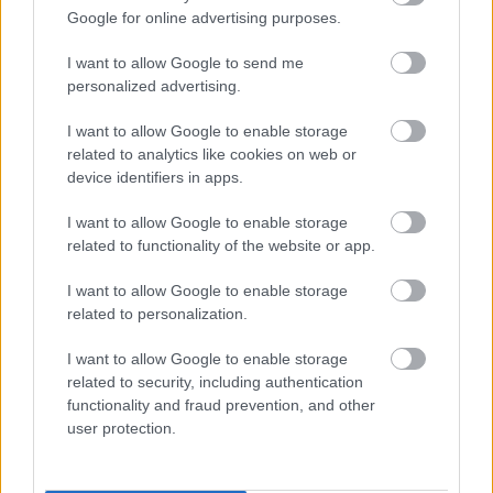
Google for online advertising purposes.
Történetmondó „sacctrombitával” ‒
I want to allow Google to send me
Domonkos István és a Domi-dalok
personalized advertising.
beatkorSzaki
•
2022. április 01.
I want to allow Google to enable storage
related to analytics like cookies on web or
„…elegem van a sablonokból, F-dúr, d-moll, g-moll,
device identifiers in apps.
C-hetes estéről estére, míg egy napon kiborotválnak,
bekölniznek s papírvirággal a hasadon a
I want to allow Google to enable storage
konyhaasztalra terítenek…” – írja Kitömött madár
related to functionality of the website or app.
című regényében, avagy életdokumentumában (?)
Domonkos István, akivel képzeletben akár ma is…
I want to allow Google to enable storage
related to personalization.
I want to allow Google to enable storage
related to security, including authentication
functionality and fraud prevention, and other
user protection.