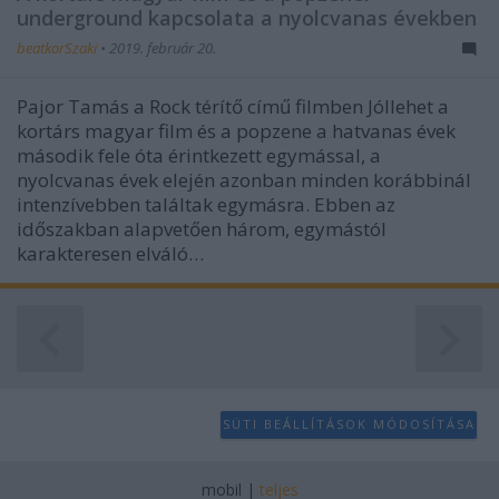
user protection.
underground kapcsolata a nyolcvanas években
beatkorSzaki
•
2019. február 20.
Pajor Tamás a Rock térítő című filmben Jóllehet a
kortárs magyar film és a popzene a hatvanas évek
második fele óta érintkezett egymással, a
nyolcvanas évek elején azonban minden korábbinál
intenzívebben találtak egymásra. Ebben az
időszakban alapvetően három, egymástól
karakteresen elváló…
SÜTI BEÁLLÍTÁSOK MÓDOSÍTÁSA
mobil
|
teljes