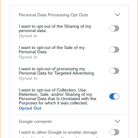
third parties.
Please note that this website/app uses one or more Google
Personal Data Processing Opt Outs
services and may gather and store information including but
not limited to your visit or usage behaviour. You may click to
I want to opt-out of the Sharing of my
personal data.
grant or deny consent to Google and its third-party tags to
Opted In
use your data for below specified purposes in below Google
consent section.
I want to opt-out of the Sale of my
Personal Data.
Opted In
I want to opt-out of processing my
Personal Data for Targeted Advertising.
Opted In
A falak leomlanak
I want to opt-out of Collection, Use,
Retention, Sale, and/or Sharing of my
A rendszerváltás és a könnyűzene
Personal Data that Is Unrelated with the
(konferencia)
Purposes for which it was collected.
Opted Out
beatkorSzaki
•
2019. október 29.
Google consents
A konferencián és az azt követő Azok a régi csibészek
I want to allow Google to enable storage
Extra beszélgetésen való részvétel ingyenes, de