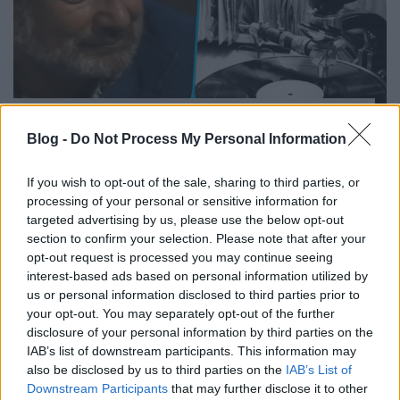
Négyszögletű kerek Erdős – 100 éve
született Erdős Péter
Blog -
Do Not Process My Personal Information
beatkorSzaki
•
2025. július 07.
If you wish to opt-out of the sale, sharing to third parties, or
processing of your personal or sensitive information for
Ma lenne 100 éves Erdős Péter. A „popcézár”, a
targeted advertising by us, please use the below opt-out
rendszerváltás előtti magyar popzene élet-halál ura.
section to confirm your selection. Please note that after your
Sokan tisztelték, mások félték, megint mások
opt-out request is processed you may continue seeing
gyűlölték. Sőt, az internet tanúsága szerint ezek az
interest-based ads based on personal information utilized by
érzések máig sem múltak. Van, aki hálás a
us or personal information disclosed to third parties prior to
támogatásáért, más az ő számlájára írja a
your opt-out. You may separately opt-out of the further
sikertelenségét.…
disclosure of your personal information by third parties on the
IAB’s list of downstream participants. This information may
also be disclosed by us to third parties on the
IAB’s List of
Downstream Participants
that may further disclose it to other