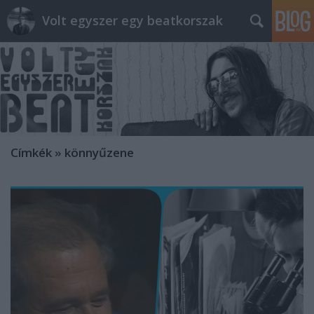
Volt egyszer egy beatkorszak
Címkék
»
könnyűzene