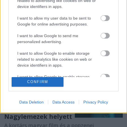
related to advertising like cookies on web or
regisztrációhoz kötött. Regisztrálni az alábbi űrlap
device identifiers in apps.
kitöltésével lehet:
https://forms.gle/r8MrVbwL2uRrf2yN6
I want to allow my user data to be sent to
Google for online advertising purposes.
I want to allow Google to send me
personalized advertising.
I want to allow Google to enable storage
related to analytics like cookies on web or
device identifiers in apps.
I want to allow Google to enable storage
CONFIRM
related to functionality of the website or app.
I want to allow Google to enable storage
related to personalization.
Data Deletion
Data Access
Privacy Policy
I want to allow Google to enable storage
Nagylemezek helyett
related to security, including authentication
functionality and fraud prevention, and other
A kortárs magyar film és a popzenei